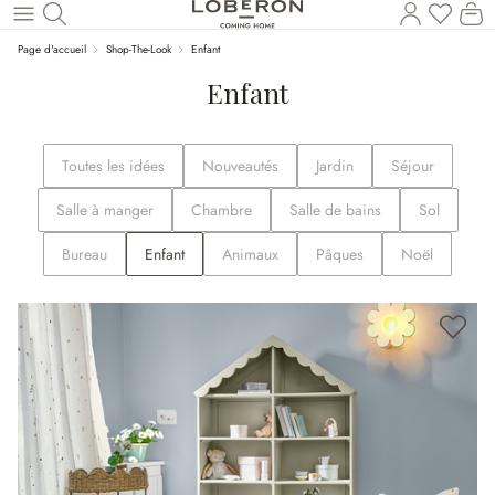
Vous a
Le
Revenir au contenu principal
Page d'accueil
Shop-The-Look
Enfant
Enfant
Toutes les idées
Nouveautés
Jardin
Séjour
Salle à manger
Chambre
Salle de bains
Sol
Bureau
Enfant
Animaux
Pâques
Noël