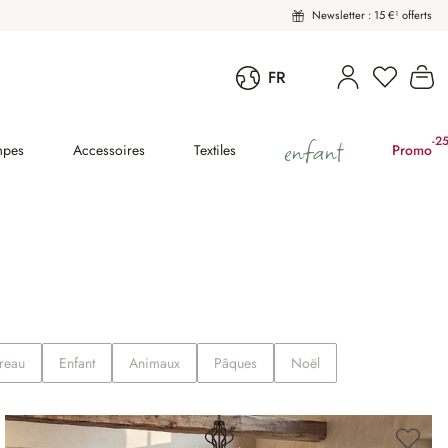
Newsletter : 15 €¹ offerts
Vous avez
Le
FR
enfant
-2
(2
mpes
Accessoires
Textiles
Promo
reau
Enfant
Animaux
Pâques
Noël