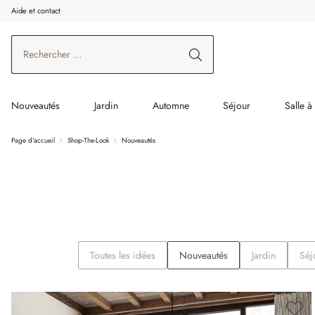
Aide et contact
enir au contenu principal
Aller à la recherche
Aller à la navigation principale
Nouveautés
Jardin
Automne
Séjour
Salle 
Page d'accueil
Shop-The-Look
Nouveautés
Toutes les idées
Nouveautés
Jardin
Séj