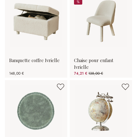
%
%
Banquette coffre Ivrielle
Chaise pour enfant
Ivrielle
148,00 €
74,21 €
138,00 €
(46.22%spared)