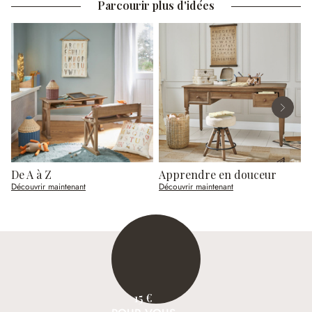
Parcourir plus d'idées
De A à Z
Apprendre en douceur
Découvrir maintenant
Découvrir maintenant
D
15 €