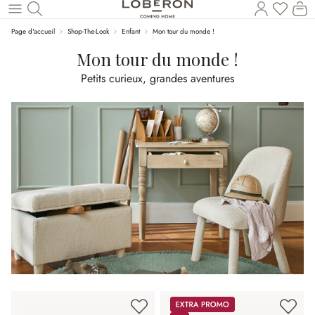
Vous a
Le
Revenir au contenu principal
Page d'accueil
Shop-The-Look
Enfant
Mon tour du monde !
Mon tour du monde !
Petits curieux, grandes aventures
Promos