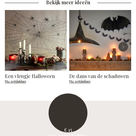
Bekijk meer ideeën
Een vleugje Halloween
De dans van de schaduwen
Nu ontdekken
Nu ontdekken
N
€ 15