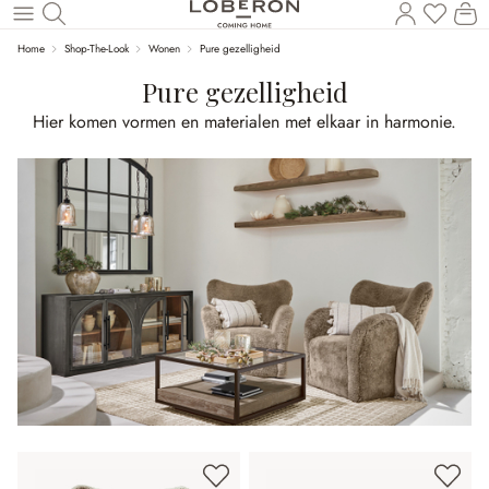
U heef
Wi
Naar de hoofdinhoud
Home
Shop-The-Look
Wonen
Pure gezelligheid
Pure gezelligheid
Hier komen vormen en materialen met elkaar in harmonie.