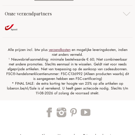
Onze verzendpartners
Alle prijzen incl. btw plus
verzendkosten
en mogelijke leveringskosten, indien
niet anders vermeld.
¹ Nieuwsbrief-aanmelding: minimale bestelwaarde € 60; Niet combineerbaar
met andere promoties. Slechts eenmaal in te wisselen. Geldt niet voor reeds
afgeprijsde artikelen. Niet van toepassing op de aankoop van cadeaubonnen.
FSC®-handelsmerklicentienummer: FSC-C136992 (Alleen producten waarbij dit
is aangegeven hebben een FSC-certificering)
* FINAL SALE: de extra korting ter hoogte van 25% op alle artikelen op
loberon.be/nl/Sale is al verrekend. U heeft geen actiecode nodig. Slechts t/m
11-08-2026 of zolang de voorraad strekt.