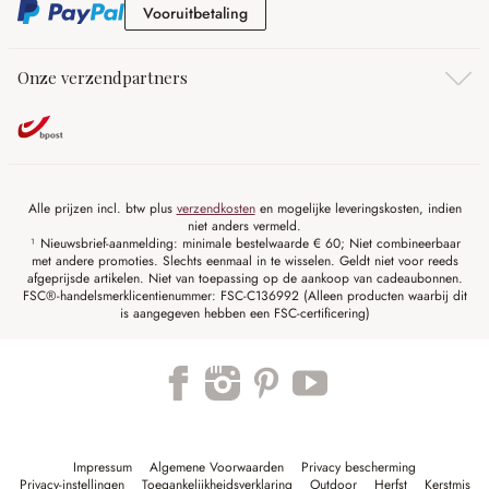
Vooruitbetaling
Vooruitbetaling
Onze verzendpartners
Alle prijzen incl. btw plus
verzendkosten
en mogelijke leveringskosten, indien
niet anders vermeld.
¹ Nieuwsbrief-aanmelding: minimale bestelwaarde € 60; Niet combineerbaar
met andere promoties. Slechts eenmaal in te wisselen. Geldt niet voor reeds
afgeprijsde artikelen. Niet van toepassing op de aankoop van cadeaubonnen.
FSC®-handelsmerklicentienummer: FSC-C136992 (Alleen producten waarbij dit
is aangegeven hebben een FSC-certificering)
Impressum
Algemene Voorwaarden
Privacy bescherming
Privacy-instellingen
Toegankelijkheidsverklaring
Outdoor
Herfst
Kerstmis