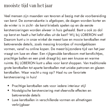
mooiste tijd van het jaar
Veel mensen zijn maanden van tevoren al bezig met de voorbereiding
van kerst. De zomervakantie is afgelopen, de dagen worden korter en
de winter is in zicht - de kerst kriebels spelen op en de eerste
kerstversieringen worden alweer in huis gehaald. Bent u ook zo dol
op kerst en haalt u het liefst alles uit de kast? Wij bij LOBERON wel!
Daarom kunt u in onze winkel de meest luxe en mooie kerstballen met
betoverende details, zoals messing kroontjes of mondgeblazen
vormen, vanaf nu online kopen. De meest bijzondere tijd van het jaar
vraagt om luxe en sfeer. Een rijkgevulde kerstboom met kerstlichtjes,
prachtige ballen en een piek draagt bij aan een knusse en warme
ruimte. Bij LOBERON kunt u alles voor kerst shoppen. Van traditionele
grote kerstballen tot aparte kerstballen met unieke patronen en glazen
kerstballen. Waar wacht u nog op? Haal nu uw favoriete
kerstversiering in huis!
Prachtige kerstballen sets voor iedere interieur stijl
Nostalgische kerstversiering met sfeervolle effecten en
betoverende details
Luxe kerstballen in verschillende vormen en afmetingen
verkrijgbaar