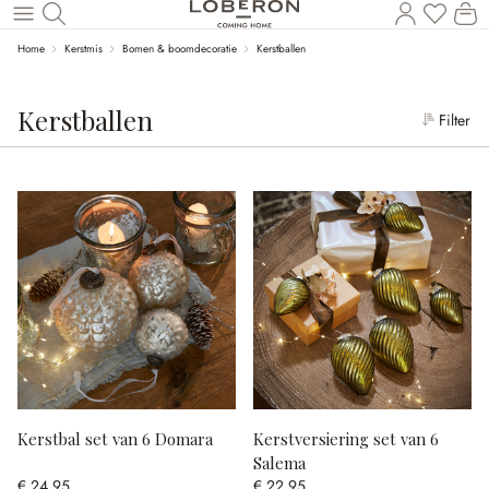
Wi
Naar de hoofdinhoud
Home
Kerstmis
Bomen & boomdecoratie
Kerstballen
Kerstballen
Filter
Kerstbal set van 6 Domara
Kerstversiering set van 6
Salema
€ 24,95
€ 22,95