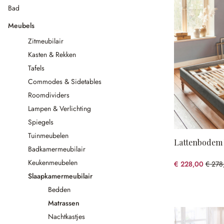
Bad
Meubels
Zitmeubilair
Kasten & Rekken
Tafels
Commodes & Sidetables
Roomdividers
Lampen & Verlichting
Spiegels
Tuinmeubelen
Lattenbodem
Badkamermeubilair
Keukenmeubelen
€ 228,00
€ 278
(17.99
Slaapkamermeubilair
Bedden
Matrassen
Nachtkastjes