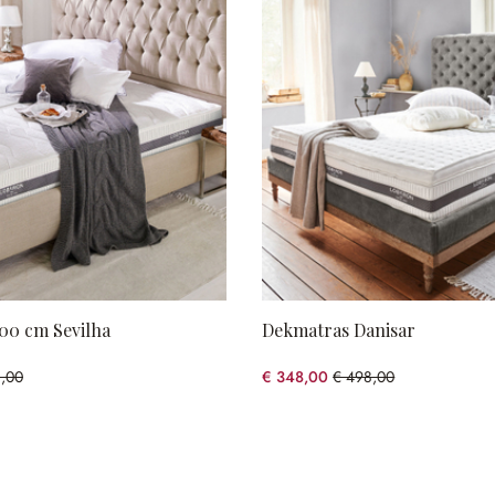
00 cm Sevilha
Dekmatras Danisar
,00
€ 348,00
€ 498,00
1% gespart)
(30.12% gespart)