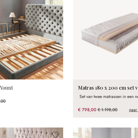
 Yount
Matras 180 x 200 cm set 
Set van twee matrassen in een 
,00
% gespart)
€ 798,00
€ 1.198,00
naar
(33.39% gespart)