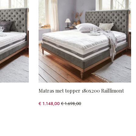
Matras met topper 180x200 Raillimont
€ 1.148,00
€ 1.698,00
(32.39% gespart)