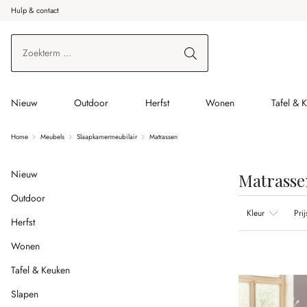
Hulp & contact
r de hoofdinhoud
Ga naar zoeken
Ga naar de hoofdnavigatie
Nieuw
Outdoor
Herfst
Wonen
Tafel & 
Home
Meubels
Slaapkamermeubilair
Matrassen
Nieuw
Matrasse
Outdoor
Kleur
Prij
Herfst
Wonen
Tafel & Keuken
Slapen