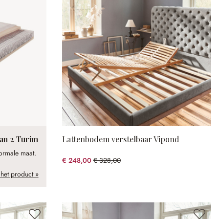
van 2 Turim
Lattenbodem verstelbaar Vipond
normale maat.
€ 248,00
€ 328,00
(24.39% gespart)
 het product »