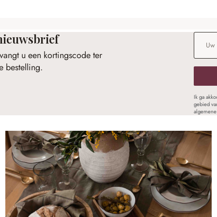
nieuwsbrief
E-maila
vangt u een kortingscode ter
 bestelling.
Ik ga akk
gebied va
algemene 