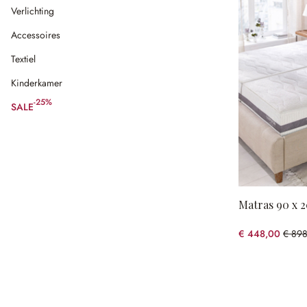
Verlichting
Accessoires
Textiel
Kinderkamer
-25%
SALE
(25% gespart)
Matras 90 x 2
€ 448,00
€ 898
(50.1