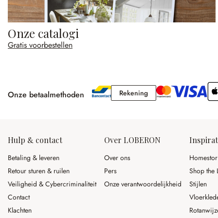
Onze catalogi
Gratis voorbestellen
Rekening
Rekening
Onze betaalmethoden
Hulp & contact
Over LOBERON
Inspirat
Betaling & leveren
Over ons
Homestor
Retour sturen & ruilen
Pers
Shop the 
Veiligheid & Cybercriminaliteit
Onze verantwoordelijkheid
Stijlen
Contact
Vloerkled
Klachten
Rotanwijz