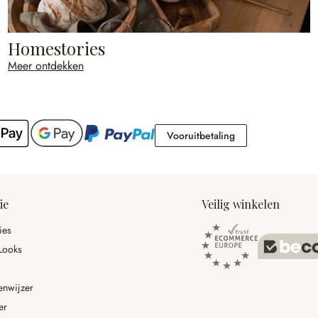
Homestories
Meer ontdekken
Vooruitbetaling
Vooruitbetaling
ie
Veilig winkelen
ies
Looks
enwijzer
er