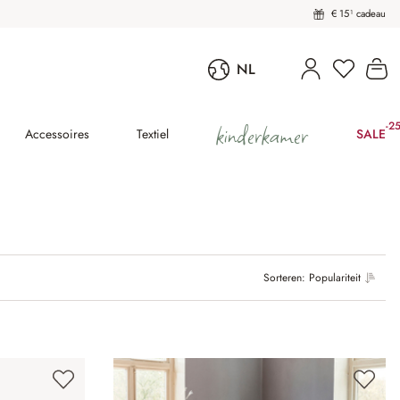
€ 15¹ cadeau
Wi
NL
kinderkamer
-2
(25
Accessoires
Textiel
SALE
Sorteren:
Populariteit