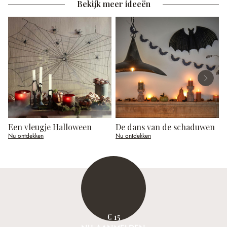
Bekijk meer ideeën
Een vleugje Halloween
De dans van de schaduwen
Nu ontdekken
Nu ontdekken
N
€ 15