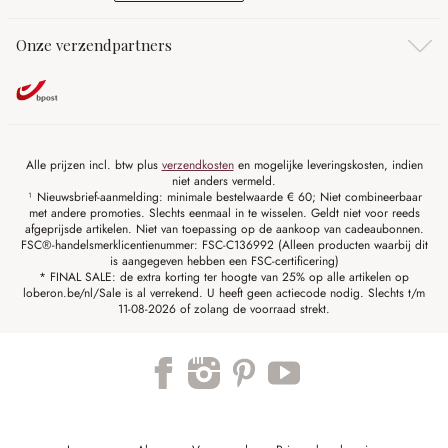
Onze verzendpartners
Alle prijzen incl. btw plus
verzendkosten
en mogelijke leveringskosten, indien
niet anders vermeld.
¹ Nieuwsbrief-aanmelding: minimale bestelwaarde € 60; Niet combineerbaar
met andere promoties. Slechts eenmaal in te wisselen. Geldt niet voor reeds
afgeprijsde artikelen. Niet van toepassing op de aankoop van cadeaubonnen.
FSC®-handelsmerklicentienummer: FSC-C136992 (Alleen producten waarbij dit
is aangegeven hebben een FSC-certificering)
* FINAL SALE: de extra korting ter hoogte van 25% op alle artikelen op
loberon.be/nl/Sale is al verrekend. U heeft geen actiecode nodig. Slechts t/m
11-08-2026 of zolang de voorraad strekt.