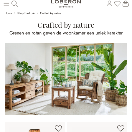
U heef
Wi
Naar de hoofdinhoud
Home
Shop-The-Look
Crafted by nature
Crafted by nature
Grenen en rotan geven de woonkamer een uniek karakter