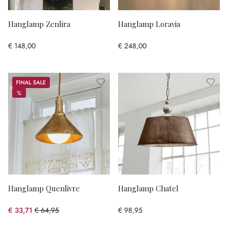
Hanglamp Zenlira
Hanglamp Loravia
€ 148,00
€ 248,00
Sale
%
%
Hanglamp Quenlivre
Hanglamp Chatel
€ 33,71
€ 64,95
€ 98,95
(48.1% gespart)