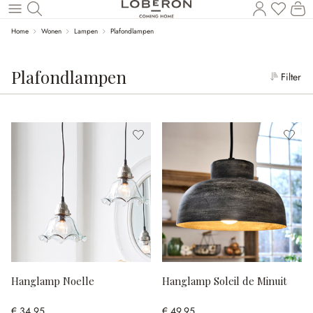
Wi
Naar de hoofdinhoud
Home
Wonen
Lampen
Plafondlampen
Plafondlampen
Filter
Hanglamp Noelle
Hanglamp Soleil de Minuit
€ 34,95
€ 49,95