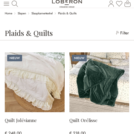
Wi
Naar de hoofdinhoud
Home
Slapen
Slaapkamertextiel
Plaids & Quilts
Plaids & Quilts
Filter
Nieuw
Nieuw
Quilt Jolévianne
Quilt Orélisse
€ 248,00
€ 218,00