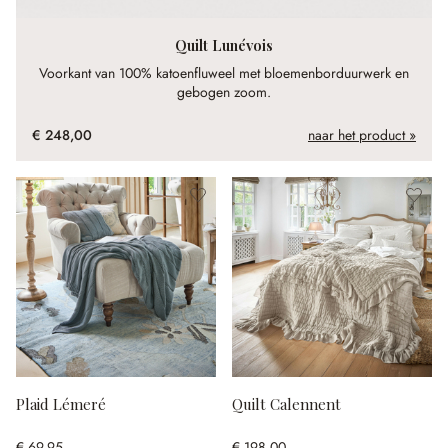
Quilt Lunévois
Voorkant van 100% katoenfluweel met bloemenborduurwerk en
gebogen zoom.
€ 248,00
naar het product »
Plaid Lémeré
Quilt Calennent
€ 69,95
€ 198,00