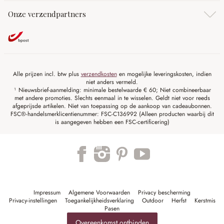
Onze verzendpartners
Alle prijzen incl. btw plus
verzendkosten
en mogelijke leveringskosten, indien
niet anders vermeld.
¹ Nieuwsbrief-aanmelding: minimale bestelwaarde € 60; Niet combineerbaar
met andere promoties. Slechts eenmaal in te wisselen. Geldt niet voor reeds
afgeprijsde artikelen. Niet van toepassing op de aankoop van cadeaubonnen.
FSC®-handelsmerklicentienummer: FSC-C136992 (Alleen producten waarbij dit
is aangegeven hebben een FSC-certificering)
Impressum
Algemene Voorwaarden
Privacy bescherming
Privacy-instellingen
Toegankelijkheidsverklaring
Outdoor
Herfst
Kerstmis
Pasen
Overeenkomst ontbinden