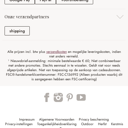
Onze verzendpartners
shipping
shipping
Alle prijzen incl. btw plus
verzendkosten
en mogelijke leveringskosten, indien
niet anders vermeld.
¹ Nieuwsbrief-aanmelding: minimale bestelwaarde € 60; Niet combineerbaar
met andere promoties. Slechts eenmaal in te wisselen. Geldt niet voor reeds
afgeprijsde artikelen. Niet van toepassing op de aankoop van cadeaubonnen.
FSC®-handelsmerklicentienummer: FSC-C136992 (Alleen producten waarbij dit
is aangegeven hebben een FSC-certificering)
Impressum
Algemene Voorwaarden
Privacy bescherming
Privacy-instellingen
Toegankelijkheidsverklaring
Outdoor
Herfst
Kerstmis