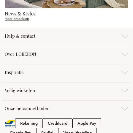
News & Styles
Meer ontdekken
Hulp & contact
Over LOBERON
Inspiratie
Veilig winkelen
Onze betaalmethoden
Rekening
Creditcard
Apple Pay
Rekening
Creditcard
Apple Pay
Google Pay
PayPal
Vooruitbetaling
Google Pay
PayPal
Vooruitbetaling