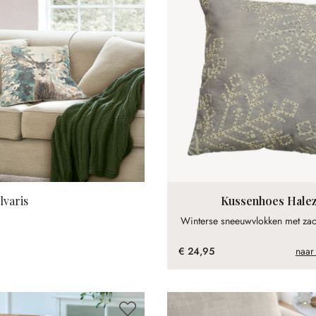
lvaris
Kussenhoes Hale
Winterse sneeuwvlokken met zach
€ 24,95
naar