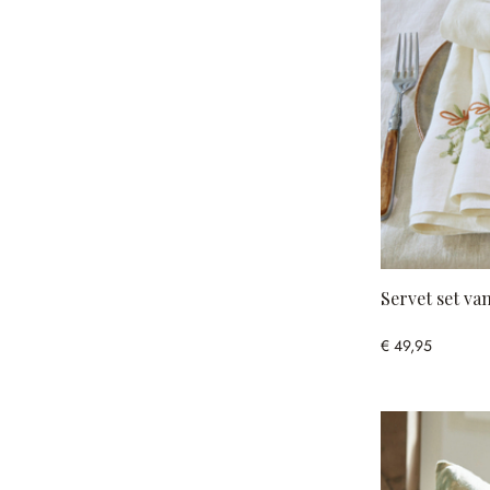
Servet set va
€ 49,95