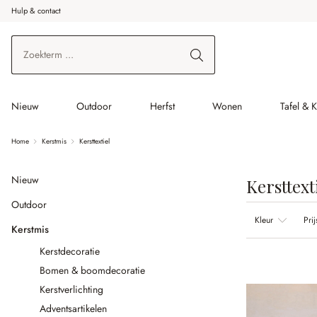
Hulp & contact
r de hoofdinhoud
Ga naar zoeken
Ga naar de hoofdnavigatie
Nieuw
Outdoor
Herfst
Wonen
Tafel & 
Home
Kerstmis
Kersttextiel
Nieuw
Kersttext
Outdoor
Kleur
Prij
Kerstmis
Kerstdecoratie
Bomen & boomdecoratie
Kerstverlichting
Adventsartikelen