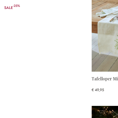
-25%
SALE
(25% gespart)
Tafelloper Mi
€ 49,95