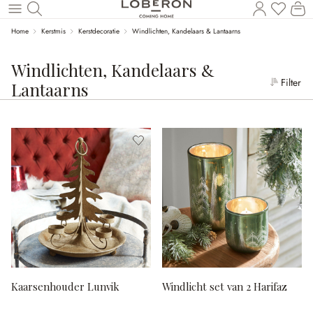
Wi
Naar de hoofdinhoud
Home
Kerstmis
Kerstdecoratie
Windlichten, Kandelaars & Lantaarns
Windlichten, Kandelaars &
Filter
Lantaarns
Kaarsenhouder Lunvik
Windlicht set van 2 Harifaz