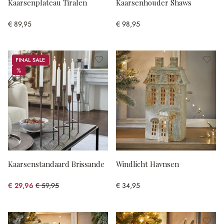
Kaarsenplateau Tiralen
Kaarsenhouder Shaws
€ 89,95
€ 98,95
Sale
%
%
Kaarsenstandaard Brissande
Windlicht Havnsen
€ 29,96
€ 59,95
€ 34,95
(50.03% gespart)