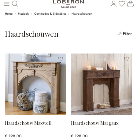
Wi
Naar de hoofdinhoud
Home
Meubels
Commodes & Sidetables
Haardschouwen
Haardschouwen
Filter
Haardschouw Maxwell
Haardschouw Margaux
€ 198,00
€ 198,00