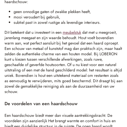
haardschouw:
geen onnodige gaten of zwakke plekken heeft,
mooi veroudert bij gebruik,
subtiel past in zowel rustige als levendige interieurs.
Dit betekent dat u investeert in een
meubelstuk
dat met u meegroeit,
jarenlang meegaat en zijn waarde behoudt. Hout voelt bovendien
warm aan, wat perfect aansluit bij het gevoel dat een haard oproept.
Een schouw van metaal of kunststof mag dan praktisch zijn, maar haalt
zelden de authentieke charme van een houten model. Bij LOBERON
kunt u kiezen tussen verschillende afwerkingen, zoals ruwe,
geschaafde of geverfde houtsoorten. Of u nu kiest voor een naturel
uitstraling of een met de hand geschilderd model: het resultaat is altijd
uniek. Bovendien is hout een uitstekend materiaal om restanten zoals
as eenvoudig te verwijderen, mits goed beschermd. Dit draagt bij aan
zowel de gemakkelijke reiniging als aan de duurzaamheid van uw
schouw.
De voordelen van een haardschouw
Een haardschouw biedt meer dan visuele aantrekkingskracht. De
voordelen zijn aanzienlijk Het brengt warmte en comfort in huis en
biedt een duidelijke structuur in de ruimte. De open haard wordt