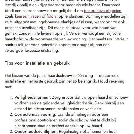
letterlijk omlijst en krijgt daardoor meer visuele kracht. Daarnaast
biedt een haardschouw de mogelijkheid om
decoratieve objecten
,
zoals
kaarsen
,
vazen
of
foto's
, op te plaatsen. Sommige modellen zijn
zelfs uitgerust met ingebouwde plankjes of nissen, waardoor ze ook
praktisch inzetbaar zijn. Dit maakt ze ideaal voor wie houdt van
gemak, zonder in te leveren op stijl. Verder verhoogt een stijlvolle
haardschouw de woonwaarde van uw woning. Het maakt uw interieur
aantrekkelijker voor potentiële kopers en draagt bij aan een
verzorgde, luxueuze uitstraling.
Tips voor installatie en gebruik
Het kiezen van de juiste
haardschouw
is één ding — de correcte
installatie en het juiste gebruik zijn net zo belangrijk. Houd rekening
met:
Veiligheidsnormen:
Zorg ervoor dat uw open haard en schouw
voldoen aan de geldende veiligheidscriteria. Denk hierbij aan
afstand tot hittebronnen, rookkanalen en ventilatie.
Correcte maatvoering:
Laat de afmetingen door een
professional controleren zodat de schouw niet te dicht bij
hittebronnen staat en perfect aansluit op uw haard.
Onderhoudsrichtlijnen:
Regelmatig stof afnemen en hout