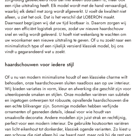
een rijke uitstraling heeft. Elk model wordt met de hand vervaardigd,
waarbij elk detail met zorg wordt afgewerkt. U voelt de kwaliteit niet
alleen, u ziet het ook. Dat is het verschil dat LOBERON maakt.
Daarnaast begrijpen wij dat uw tijd kostbaar is. Daarom zorgen wij
voor een efficiënt logistiek proces, zodat uw nieuwe haardschouw
snel en veilig wordt geleverd. U hoeft niet wekenlang te wachten om
uw woonkamer een nieuwe uitstraling te geven. Of u nu zoekt naar een
minimalistisch type of een rijkelijk versierd klassiek model, bij ons
vindt u gegarandeerd wat u zoekt.
haardschouwen voor iedere stijl
Of u nu van modern minimalisme houdt of een klassieke charme wilt
behouden, onze haardschouwen sluiten naadloos aan op uw interieur.
Wij bieden variaties in vorm, kleur en afwerking die geschikt zijn voor
uiteenlopende smaken en stijlen. Onze modellen variëren van subtiele
en ingetogen ontwerpen tot robuuste, opvallende haardschouwen die
een echte blikvanger zijn. Sommige modellen hebben verfijnde
ornamenten of gesneden details, ideaal voor wie houdt van
smaakvolle decoratie. Andere modellen zijn juist strak en rechtlijnig,
perfect voor een modern interieur. De gebruikte houtsoorten variëren
van licht eikenhout tot donkerder, klassiek ogende varianten. Zo kiest u
een schouw die niet alleen bij uw haard past, maar ook bij de rest van