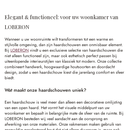
Elegant & functioneel: voor uw woonkamer van
LOBERON
Wanneer u uw woonruimte wilt transformeren tot een warme en
stijlvolle omgeving, dan zijn haardschouwen een onmisbaar element.
Bij
LOBERON
vindt u een exclusieve selectie van haardschouwen die
niet alleen functioneel zijn, maar ook esthetisch perfect passen bij
uiteenlopende interieurstijlen van klassiek tot modern. Onze collectie
combineert handwerk, hoogwaardige houtsoorten en doordacht
design, zodat u een haardschouw kiest die jarenlang comfort en sfeer
biedt.
Wat maakt onze
haardschouwen
uniek?
Een haardschouw is veel meer dan alleen een decoratieve omlijsting
van een open haard. Het vormt het visuele middelpunt van uw
woonkamer en bepaalt in belangrijke mate de sfeer van de ruimte. Bij
LOBERON besteden wij veel aandacht aan de oorsprong en
afwerking van onze materialen. Onze vakmensen maken gebruik van
zorgvuldig geselecteerd hout dat niet alleen duurzaam is, maar ook