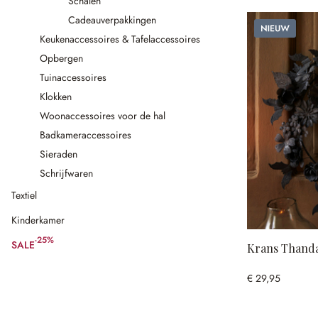
Schalen
Cadeauverpakkingen
Nieuw
Keukenaccessoires & Tafelaccessoires
Opbergen
Tuinaccessoires
Klokken
Woonaccessoires voor de hal
Badkameraccessoires
Sieraden
Schrijfwaren
Textiel
Kinderkamer
-25%
SALE
(25% gespart)
Krans Thand
€ 29,95