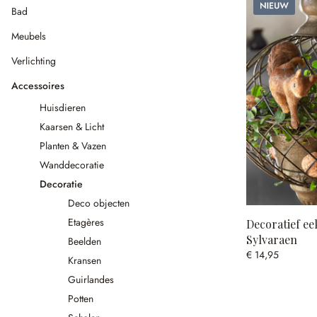
Nieuw
Bad
Meubels
Verlichting
Accessoires
Huisdieren
Kaarsen & Licht
Planten & Vazen
Wanddecoratie
Decoratie
Deco objecten
Etagères
Decoratief ee
Sylvaraen
Beelden
€ 14,95
Kransen
Guirlandes
Potten