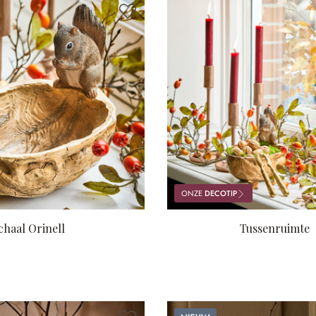
ONZE
DECOTIP
chaal Orinell
Tussenruimte
Nieuw