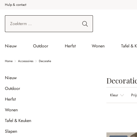
Hulp & contact
r de hoofdinhoud
Ga naar zoeken
Ga naar de hoofdnavigatie
Nieuw
Outdoor
Herfst
Wonen
Tafel & 
Home
Accessoires
Decoratie
Nieuw
Decorati
Outdoor
Kleur
Prij
Herfst
Wonen
Tafel & Keuken
Slapen