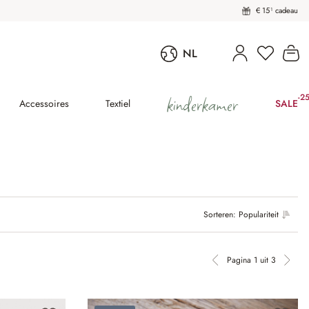
€ 15¹ cadeau
Wi
NL
kinderkamer
-2
(25
Accessoires
Textiel
SALE
Sorteren:
Populariteit
Pagina 1 uit 3
Vorige pagina
Volg