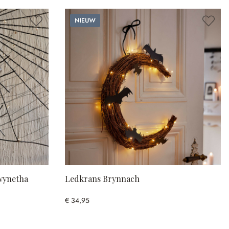
Nieuw
Gwynetha
Ledkrans Brynnach
€ 34,95