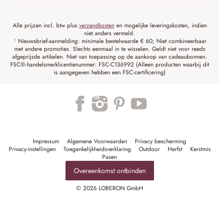
Alle prijzen incl. btw plus
verzendkosten
en mogelijke leveringskosten, indien
niet anders vermeld.
¹ Nieuwsbrief-aanmelding: minimale bestelwaarde € 60; Niet combineerbaar
met andere promoties. Slechts eenmaal in te wisselen. Geldt niet voor reeds
afgeprijsde artikelen. Niet van toepassing op de aankoop van cadeaubonnen.
FSC®-handelsmerklicentienummer: FSC-C136992 (Alleen producten waarbij dit
is aangegeven hebben een FSC-certificering)
Impressum
Algemene Voorwaarden
Privacy bescherming
Privacy-instellingen
Toegankelijkheidsverklaring
Outdoor
Herfst
Kerstmis
Pasen
Overeenkomst ontbinden
© 2026 LOBERON GmbH