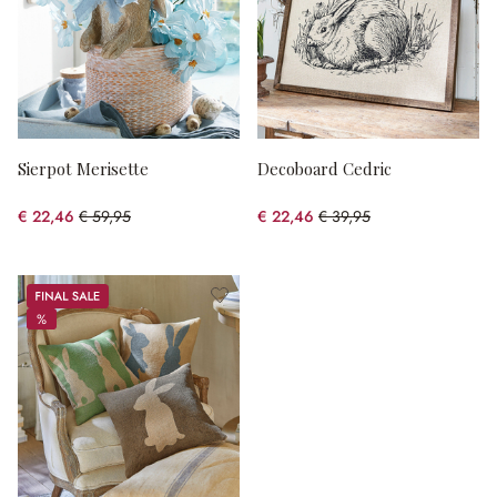
Sierpot Merisette
Decoboard Cedric
€ 22,46
€ 59,95
€ 22,46
€ 39,95
(62.54% gespart)
(43.78% gespart)
Sale
%
%