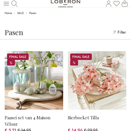
Wi
Naar de hoofdinhoud
Home
SALE
Pasen
Pasen
Filter
Sale
Sale
%
%
%
%
Paasei set van 4 Maison
Sierboeket Tilla
Vélour
€ 5,21
€ 14,95
€ 14,96
€ 29,95