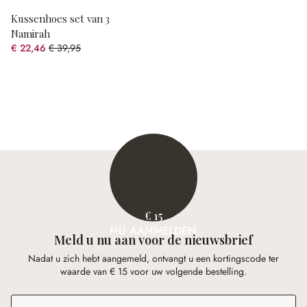
Kussenhoes set van 3
Namirah
€ 22,46
€ 39,95
(43.78% gespart)
€ 15
NU AANMELDEN
Meld u nu aan voor de nieuwsbrief
Nadat u zich hebt aangemeld, ontvangt u een kortingscode ter
waarde van € 15 voor uw volgende bestelling.
E-mailadres
*