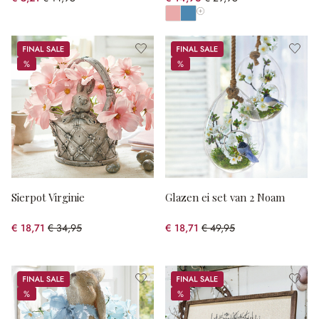
(65.15% gespart)
(50.05% gespart)
Toon alle kleuren
Sale
Sale
%
%
%
%
Sierpot Virginie
Glazen ei set van 2 Noam
€ 18,71
€ 34,95
€ 18,71
€ 49,95
(46.47% gespart)
(62.54% gespart)
Sale
Sale
%
%
%
%