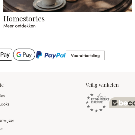
Homestories
Meer ontdekken
Vooruitbetaling
Vooruitbetaling
ie
Veilig winkelen
ies
Looks
enwijzer
er