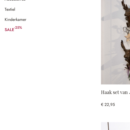
Textiel
Kinderkamer
-25%
SALE
(25% gespart)
Haak set van 
€ 22,95