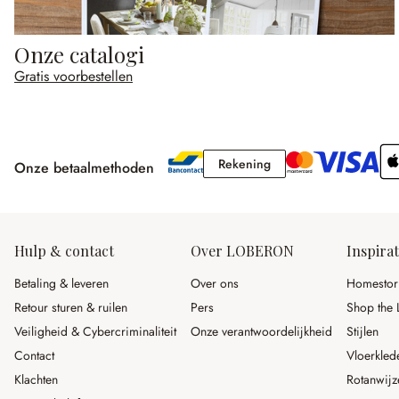
Onze catalogi
Gratis voorbestellen
Rekening
Rekening
Onze betaalmethoden
Hulp & contact
Over LOBERON
Inspirat
Betaling & leveren
Over ons
Homestor
Retour sturen & ruilen
Pers
Shop the 
Veiligheid & Cybercriminaliteit
Onze verantwoordelijkheid
Stijlen
Contact
Vloerkled
Klachten
Rotanwijz