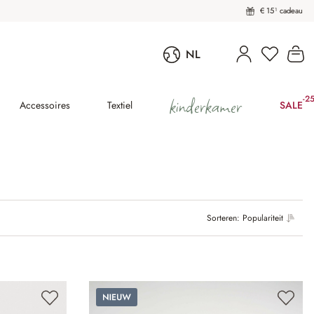
€ 15¹ cadeau
Wi
NL
kinderkamer
-2
(25
Accessoires
Textiel
SALE
Sorteren:
Populariteit
Nieuw