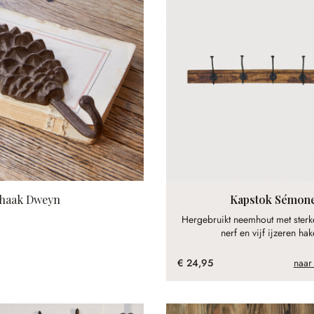
haak Dweyn
Kapstok Sémon
Hergebruikt neemhout met sterke
nerf en vijf ijzeren hak
€ 24,95
naar