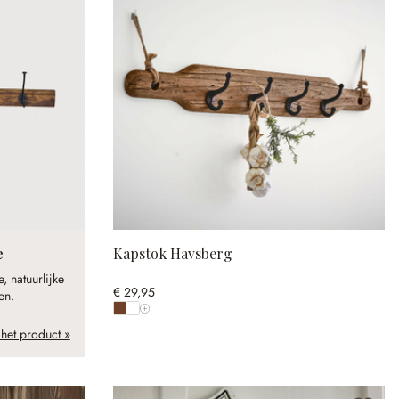
e
Kapstok Havsberg
, natuurlijke
€ 29,95
en.
Toon alle kleuren
 het product »