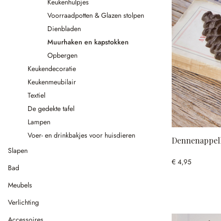
Keukenhulpjes
Voorraadpotten & Glazen stolpen
Dienbladen
Muurhaken en kapstokken
Opbergen
Keukendecoratie
Keukenmeubilair
Textiel
De gedekte tafel
Lampen
Voer- en drinkbakjes voor huisdieren
Dennenappel
Slapen
€ 4,95
Bad
Meubels
Verlichting
Accessoires