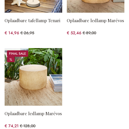
Oplaadbare tafellamp Tenari
Oplaadbare ledlamp Marévos
€ 14,96
€ 26,95
€ 52,46
€ 89,00
(44.49% gespart)
(41.06% gespart)
Sale
%
%
Oplaadbare ledlamp Marévos
€ 74,21
€ 128,00
(42.02% gespart)