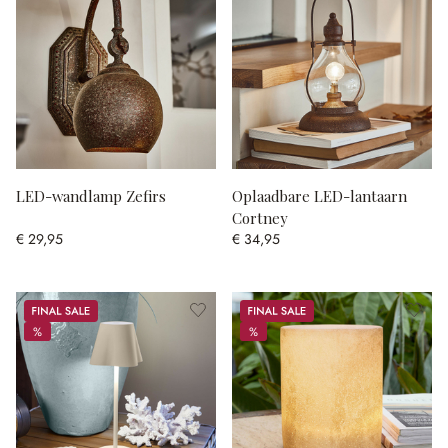
LED-wandlamp Zefirs
Oplaadbare LED-lantaarn
Cortney
€ 29,95
€ 34,95
Sale
Sale
%
%
%
%