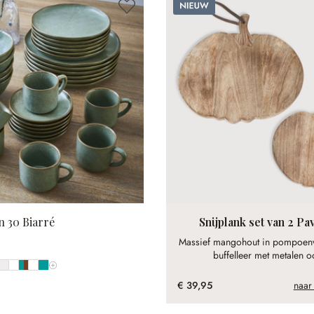
Nieuw
n 30 Biarré
Snijplank set van 2 Pa
Massief mangohout in pompoenv
buffelleer met metalen o
Toon alle kleuren
€ 39,95
naar