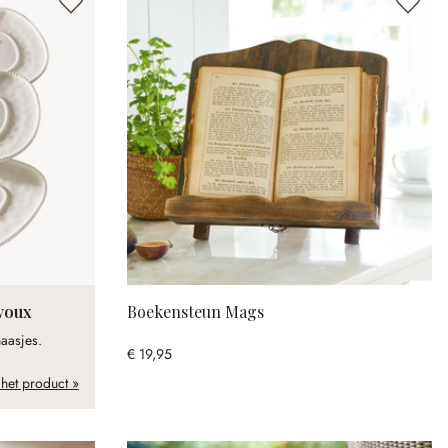
avoux
Boekensteun Mags
aasjes.
€ 19,95
 het product »