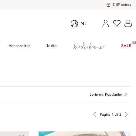
€ 15¹ cadeau
Wi
NL
kinderkamer
-2
(25
Accessoires
Textiel
SALE
Sorteren:
Populariteit
Pagina 1 uit 2
Vorige pagina
Volg