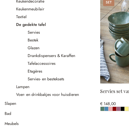
Set
Keukendecoratie
Keukenmeubilair
Textiel
De gedekte tafel
Servies
Bestek
Glazen
Drankdispensers & Karaffen
Tafelaccessoires
Etagères
Servies- en besteksets
Lampen
Servies set va
Voer- en drinkbakjes voor huisdieren
Slapen
€ 148,00
Bad
Meubels