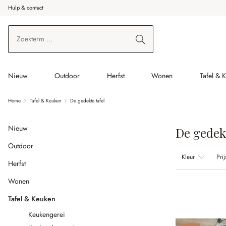
Hulp & contact
r de hoofdinhoud
Ga naar zoeken
Ga naar de hoofdnavigatie
Nieuw
Outdoor
Herfst
Wonen
Tafel & 
Home
Tafel & Keuken
De gedekte tafel
Nieuw
De gedekt
Outdoor
Kleur
Prij
Herfst
Wonen
Tafel & Keuken
Keukengerei