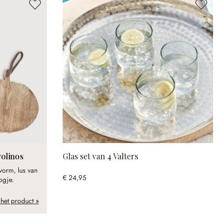
volinos
Glas set van 4 Valters
orm, lus van
€ 24,95
ogje.
 het product »