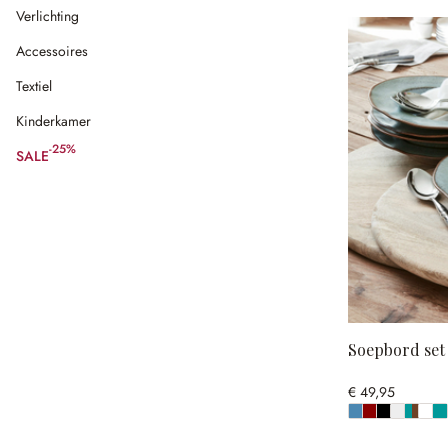
Verlichting
Accessoires
Textiel
Kinderkamer
-25%
SALE
(25% gespart)
Soepbord set 
€ 49,95