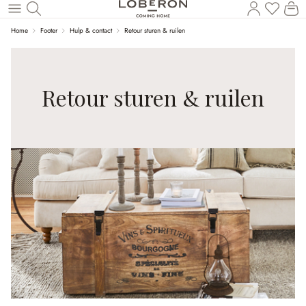
U heef
Wi
Naar de hoofdinhoud
Home
Footer
Hulp & contact
Retour sturen & ruilen
Retour sturen & ruilen