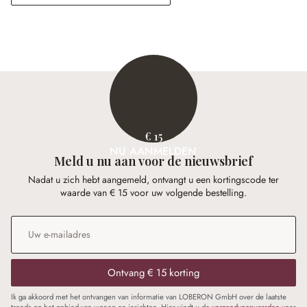
€ 15
NU AANMELDEN
Meld u nu aan voor de nieuwsbrief
Nadat u zich hebt aangemeld, ontvangt u een kortingscode ter
waarde van € 15 voor uw volgende bestelling.
E-mailadres
*
Ontvang € 15 korting
Ik ga akkoord met het ontvangen van informatie van LOBERON GmbH over de laatste
trends op het gebied van wonen en inrichten. Hier vindt u de
verzendvoorwaarden
voor