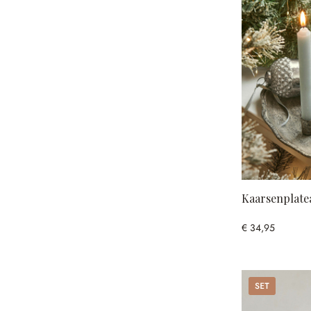
Kaarsenplate
€ 34,95
Set