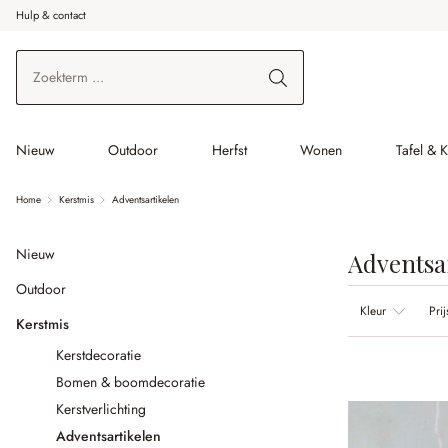
Hulp & contact
r de hoofdinhoud
Ga naar zoeken
Ga naar de hoofdnavigatie
Nieuw
Outdoor
Herfst
Wonen
Tafel & 
Home
Kerstmis
Adventsartikelen
Nieuw
Adventsa
Outdoor
Kleur
Prij
Kerstmis
Kerstdecoratie
Bomen & boomdecoratie
Kerstverlichting
Adventsartikelen