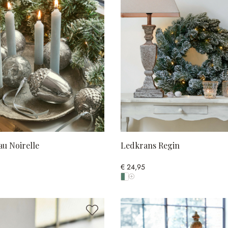
au Noirelle
Ledkrans Regin
€ 24,95
Toon alle kleuren