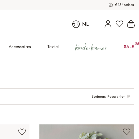
€ 15¹ cadeau
Wi
NL
kinderkamer
-2
(25
Accessoires
Textiel
SALE
Sorteren:
Populariteit