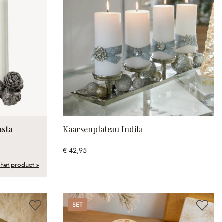
asta
Kaarsenplateau Indila
€ 42,95
 het product »
Set