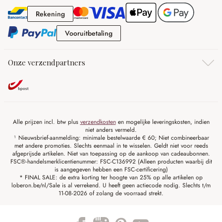
Rekening
Rekening
Vooruitbetaling
Vooruitbetaling
Onze verzendpartners
Alle prijzen incl. btw plus
verzendkosten
en mogelijke leveringskosten, indien
niet anders vermeld.
¹ Nieuwsbrief-aanmelding: minimale bestelwaarde € 60; Niet combineerbaar
met andere promoties. Slechts eenmaal in te wisselen. Geldt niet voor reeds
afgeprijsde artikelen. Niet van toepassing op de aankoop van cadeaubonnen.
FSC®-handelsmerklicentienummer: FSC-C136992 (Alleen producten waarbij dit
is aangegeven hebben een FSC-certificering)
* FINAL SALE: de extra korting ter hoogte van 25% op alle artikelen op
loberon.be/nl/Sale is al verrekend. U heeft geen actiecode nodig. Slechts t/m
11-08-2026 of zolang de voorraad strekt.