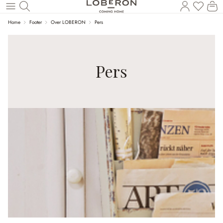
U heef
Wi
Naar de hoofdinhoud
Home
Footer
Over LOBERON
Pers
Pers