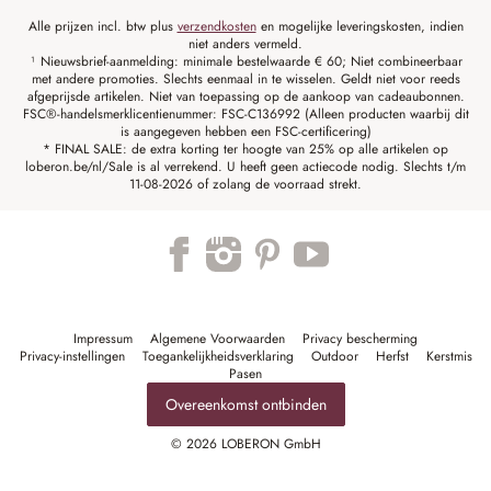
Alle prijzen incl. btw plus
verzendkosten
en mogelijke leveringskosten, indien
niet anders vermeld.
¹ Nieuwsbrief-aanmelding: minimale bestelwaarde € 60; Niet combineerbaar
met andere promoties. Slechts eenmaal in te wisselen. Geldt niet voor reeds
afgeprijsde artikelen. Niet van toepassing op de aankoop van cadeaubonnen.
FSC®-handelsmerklicentienummer: FSC-C136992 (Alleen producten waarbij dit
is aangegeven hebben een FSC-certificering)
* FINAL SALE: de extra korting ter hoogte van 25% op alle artikelen op
loberon.be/nl/Sale is al verrekend. U heeft geen actiecode nodig. Slechts t/m
11-08-2026 of zolang de voorraad strekt.
Impressum
Algemene Voorwaarden
Privacy bescherming
Privacy-instellingen
Toegankelijkheidsverklaring
Outdoor
Herfst
Kerstmis
Pasen
Overeenkomst ontbinden
© 2026 LOBERON GmbH