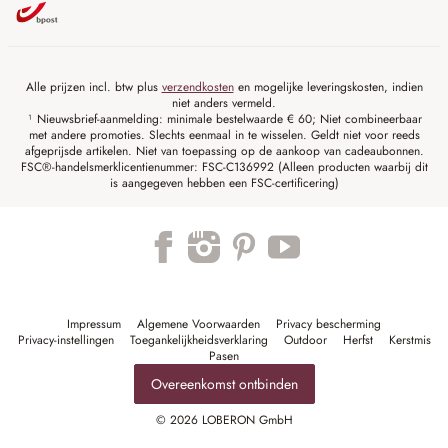
Alle prijzen incl. btw plus
verzendkosten
en mogelijke leveringskosten, indien
niet anders vermeld.
¹ Nieuwsbrief-aanmelding: minimale bestelwaarde € 60; Niet combineerbaar
met andere promoties. Slechts eenmaal in te wisselen. Geldt niet voor reeds
afgeprijsde artikelen. Niet van toepassing op de aankoop van cadeaubonnen.
FSC®-handelsmerklicentienummer: FSC-C136992 (Alleen producten waarbij dit
is aangegeven hebben een FSC-certificering)
Impressum
Algemene Voorwaarden
Privacy bescherming
Privacy-instellingen
Toegankelijkheidsverklaring
Outdoor
Herfst
Kerstmis
Pasen
Overeenkomst ontbinden
© 2026 LOBERON GmbH