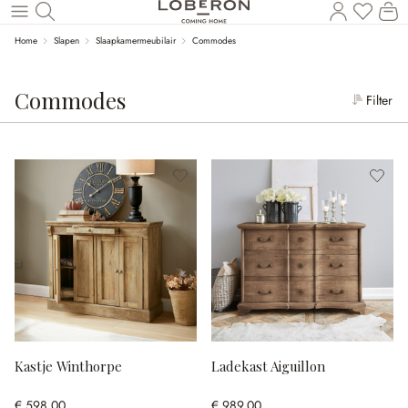
Wi
Naar de hoofdinhoud
Home
Slapen
Slaapkamermeubilair
Commodes
Commodes
Filter
Kastje Winthorpe
Ladekast Aiguillon
€ 598,00
€ 989,00