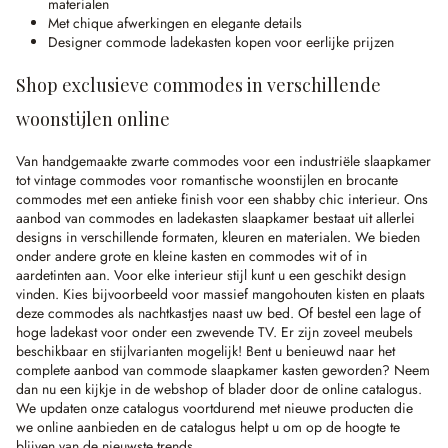
materialen
Met chique afwerkingen en elegante details
Designer commode ladekasten kopen voor eerlijke prijzen
Shop exclusieve commodes in verschillende
woonstijlen online
Van handgemaakte zwarte commodes voor een industriële slaapkamer
tot vintage commodes voor romantische woonstijlen en brocante
commodes met een antieke finish voor een shabby chic interieur. Ons
aanbod van commodes en ladekasten slaapkamer bestaat uit allerlei
designs in verschillende formaten, kleuren en materialen. We bieden
onder andere grote en kleine kasten en commodes wit of in
aardetinten aan. Voor elke interieur stijl kunt u een geschikt design
vinden. Kies bijvoorbeeld voor massief mangohouten kisten en plaats
deze commodes als nachtkastjes naast uw bed. Of bestel een lage of
hoge ladekast voor onder een zwevende TV. Er zijn zoveel meubels
beschikbaar en stijlvarianten mogelijk! Bent u benieuwd naar het
complete aanbod van commode slaapkamer kasten geworden? Neem
dan nu een kijkje in de webshop of blader door de online catalogus.
We updaten onze catalogus voortdurend met nieuwe producten die
we online aanbieden en de catalogus helpt u om op de hoogte te
blijven van de nieuwste trends.