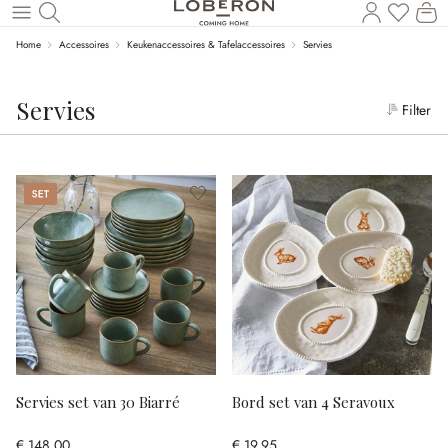
Wi
Naar de hoofdinhoud
Home
Accessoires
Keukenaccessoires & Tafelaccessoires
Servies
Servies
Filter
Set
Servies set van 30 Biarré
Bord set van 4 Seravoux
€ 148,00
€ 19,95