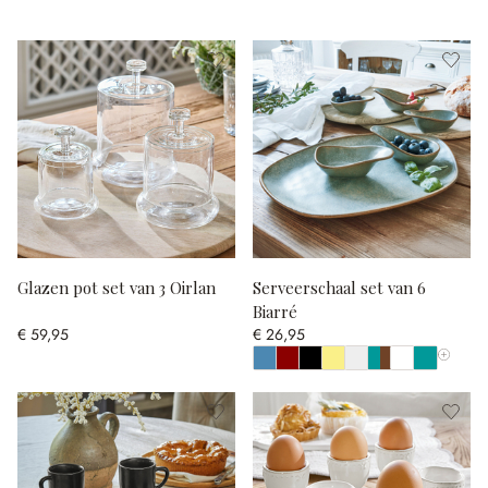
Glazen pot set van 3 Oirlan
Serveerschaal set van 6
Biarré
€ 59,95
€ 26,95
Toon all