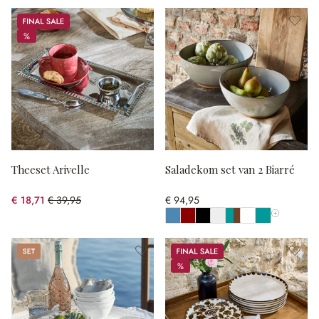
Sale
%
%
Theeset Arivelle
Saladekom set van 2 Biarré
€ 18,71
€ 39,95
€ 94,95
(53.17% gespart)
Toon alle k
Set
Sale
%
%