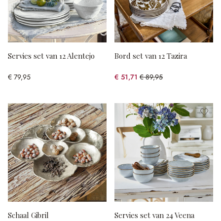
Servies set van 12 Alentejo
Bord set van 12 Tazira
€ 79,95
€ 51,71
€ 89,95
(42.51% gespart)
Schaal Gibril
Servies set van 24 Veena