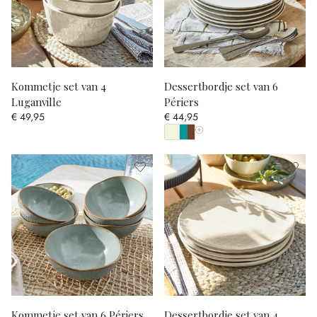
Kommetje set van 4
Dessertbordje set van 6
Luganville
Périers
€ 49,95
€ 44,95
Toon alle kleuren
Kommetje set van 6 Périers
Dessertbordje set van 4