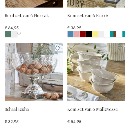
Bord set van 6 Norrvik
Kom set van 6 Biarré
€ 64,95
€ 36,95
Toon alle kleuren
Schaal Iesha
Kom set van 6 Mallevesse
€ 32,95
€ 54,95