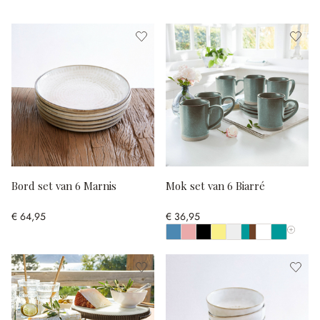
Bord set van 6 Marnis
Mok set van 6 Biarré
€ 64,95
€ 36,95
Toon all