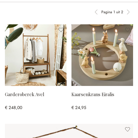
Pagina 1 uit 2
Vorige pagina
Volg
Garderoberek Avel
Kaarsenkrans Eiralis
€ 248,00
€ 24,95