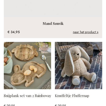
Mand Sønvik
€ 34,95
naar het product »
Snijplank set van 2 Rainboway
Knuffeltje Fluffernap
€ 29,95
€ 29,95