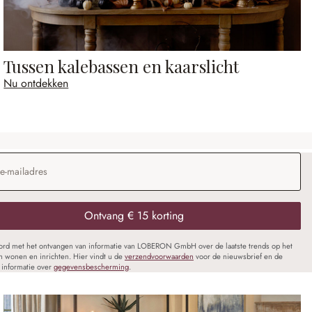
Tussen kalebassen en kaarslicht
Nu ontdekken
dres
*
Ontvang € 15 korting
oord met het ontvangen van informatie van LOBERON GmbH over de laatste trends op het
n wonen en inrichten. Hier vindt u de
verzendvoorwaarden
voor de nieuwsbrief en de
informatie over
gegevensbescherming
.