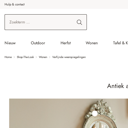
Hulp & contact
r de hoofdinhoud
Ga naar zoeken
Ga naar de hoofdnavigatie
Nieuw
Outdoor
Herfst
Wonen
Tafel & 
Home
Shop-The-Look
Wonen
Verfijnde weerspiegelingen
Antiek 