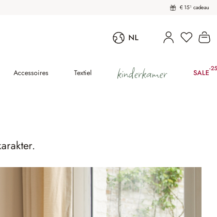
€ 15¹ cadeau
U heeft 
Wi
NL
kinderkamer
-2
(25
Accessoires
Textiel
SALE
arakter.