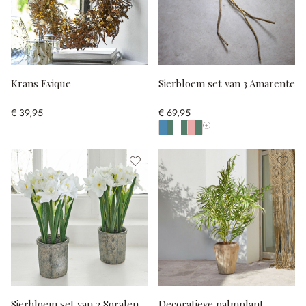
Krans Evique
Sierbloem set van 3 Amarente
€ 39,95
€ 69,95
Toon alle kleuren
Sierbloem set van 2 Soralen
Decoratieve palmplant