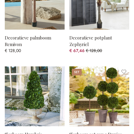
Decoratieve palmboom
Decoratieve potplant
Remivon
Zephyriel
€ 128,00
€ 67,46
€ 128,00
(47.3% gespart)
Set