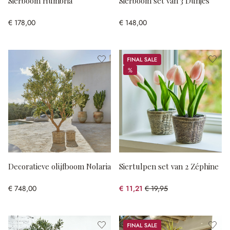
Sierboom Humbria
Sierboom set van 3 Dunjes
€ 178,00
€ 148,00
Sale
%
%
Decoratieve olijfboom Nolaria
Siertulpen set van 2 Zéphine
€ 748,00
€ 11,21
€ 19,95
(43.81% gespart)
Sale