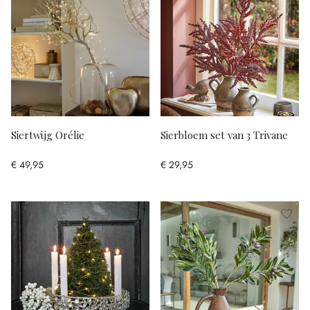
Siertwijg Orélie
Sierbloem set van 3 Trivane
€ 49,95
€ 29,95