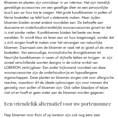
Bloemen en planten zijn onmisbaar in uw interieur. Het zijn namelijk
geweldige accessoires om een gezellige sfeer en een persoonlijke
touch aan uw huis toe te voegen. Met grote kunstbloemen in potten of
kleine boeketten op tafel kunt u statements maken. Maar zijden
bloemen bieden zoveel andere voordelen aan. De behoefte aan
duurzame en onderhoudsvriendelijke woonaccessoires groeit en dat
is niet zonder reden. Kunstbloemen bieden het beste van twee
werelden. Er wordt kleur en leven aan uw huis toegevoegd, zonder dat
u zich zorgen hoeft te maken over het vervangen van natuurlijke
bloemen. Daarnaast zien de bloemen er vaak net zo goed uit als verse
boeketten. Van eenvoudige, minimalistische droogbloemen tot
kleurrijke kunstbloemen in vazen of stijlvolle takken en twijgen - er zijn
zoveel verschillende soorten designs in de online winkel van
LOBERON verkrijgbaar. Een ander bijkomend voordeel van deze
woonaccessoires zijn de onderhoudsvrije en hypoallergene
eigenschappen. Deze planten en bloemen zorgen niet voor allergische
reacties, waardoor dit de ideale oplossingen zijn voor mensen die
gevoelig voor pollen of bloemen zijn. Ook vallen blaadjes of takjes
niet uit en hoeft er geen water aan de bloemen worden gegeven.
Een vriendelijk alternatief voor uw portemonnee
Nep bloemen voor thuis of op kantoor zijn ook nog eens zeer