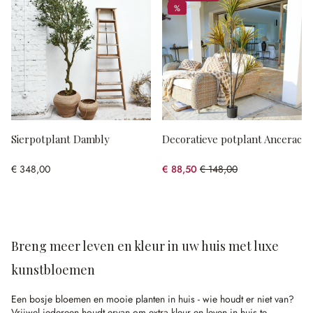
%
%
Sierpotplant Dambly
Decoratieve potplant Ancerac
€ 348,00
€ 88,50
€ 148,00
(40.2% gespart)
Breng meer leven en kleur in uw huis met luxe
kunstbloemen
Een bosje bloemen en mooie planten in huis - wie houdt er niet van?
Vrijwel iedereen houdt ervan om extra kleur en leven in huis te