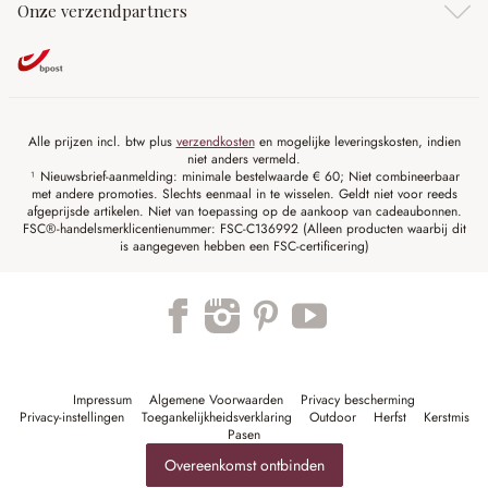
Onze verzendpartners
Alle prijzen incl. btw plus
verzendkosten
en mogelijke leveringskosten, indien
niet anders vermeld.
¹ Nieuwsbrief-aanmelding: minimale bestelwaarde € 60; Niet combineerbaar
met andere promoties. Slechts eenmaal in te wisselen. Geldt niet voor reeds
afgeprijsde artikelen. Niet van toepassing op de aankoop van cadeaubonnen.
FSC®-handelsmerklicentienummer: FSC-C136992 (Alleen producten waarbij dit
is aangegeven hebben een FSC-certificering)
Impressum
Algemene Voorwaarden
Privacy bescherming
Privacy-instellingen
Toegankelijkheidsverklaring
Outdoor
Herfst
Kerstmis
Pasen
Overeenkomst ontbinden