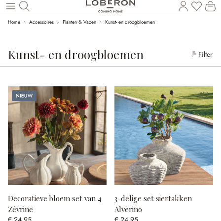
Wi
Naar de hoofdinhoud
Home
Accessoires
Planten & Vazen
Kunst- en droogbloemen
Kunst- en droogbloemen
Filter
Nieuw
Decoratieve bloem set van 4
3-delige set siertakken
Zévrine
Alverino
€ 24,95
€ 24,95