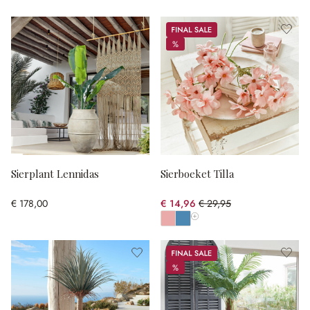
Sale
%
%
Sierplant Lennidas
Sierboeket Tilla
€ 178,00
€ 14,96
€ 29,95
(50.05% gespart)
Toon alle kleuren
Sale
%
%