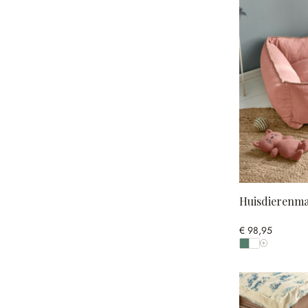
Huisdierenma
€ 98,95
Toon alle kl