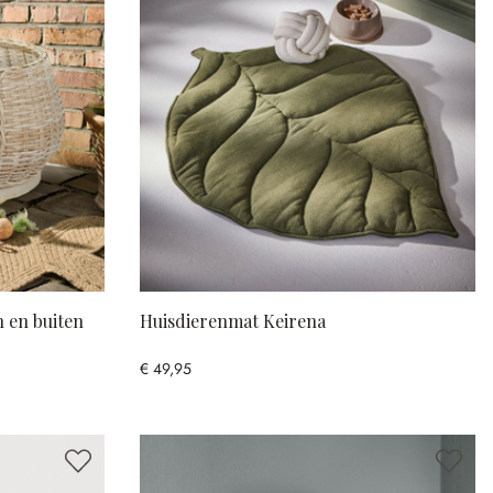
 en buiten
Huisdierenmat Keirena
€ 49,95