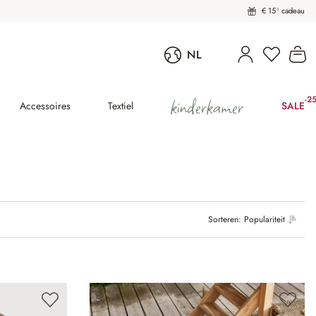
€ 15¹ cadeau
Wi
NL
kinderkamer
-2
(25
Accessoires
Textiel
SALE
Sorteren:
Populariteit