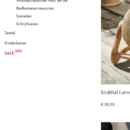
Woonaccessoires voor de hal
Badkameraccessoires
Sieraden
Schrijfwaren
Textiel
Kinderkamer
-25%
SALE
(25% gespart)
Krabbal Lare
€ 59,95