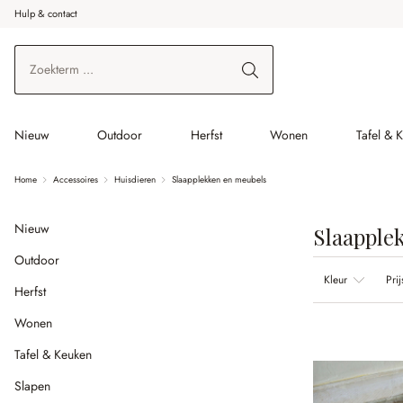
Hulp & contact
r de hoofdinhoud
Ga naar zoeken
Ga naar de hoofdnavigatie
Nieuw
Outdoor
Herfst
Wonen
Tafel & 
Home
Accessoires
Huisdieren
Slaapplekken en meubels
Nieuw
Slaapple
Outdoor
Kleur
Prij
Herfst
Wonen
Tafel & Keuken
Slapen