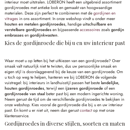
interieur moet uitstralen. LOBERON heeft een uitgebreid assortiment
gordijnroedes met antieke look en gemaakt van hoogwaardige
materialen. Deze zijn perfect te combineren met de
gordijnen en
vitrages
in ons assortiment. In onze webshop vindt u onder meer
houten en metalen gordijnroedes
, handige
uitschuifbare en
verstelbare gordijnroedes
en bijpassende
accessoires
zoals
gordijn
embrasses
en
gordijnkwasten
.
Kies de gordijnroede die bij u en uw interieur past
Waar moet u op letten bij het uitkiezen van een gordijnroede? Over
smaak valt natuurlijk niet te twisten, dus uw persoonlijke smaak en
eigen stijl is doorslaggevend bij de keuze van een gordijnroede. Om
u toch op weg te helpen, hanteren we bij LOBERON de volgende
vuistregel: bij interieurs in landhuisstijl passen het beste
landelijke,
houten gordijnroedes
, terwijl een
ijzeren gordijnroede
of een
gordijnroede van staal
beter past bij een modern ingerichte woning.
Neem gerust de tijd om de verschillende gordijnroedes te bekijken in
onze webshop. Kies vooral de gordijnroede die bij u en uw interieur
past. En komt u er niet uit, neem dan gerust
contact
op met onze
klantenservice.
Gordijnroedes in diverse stijlen, soorten en maten