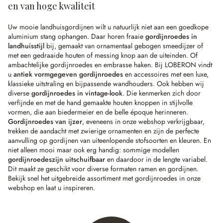
en van hoge kwaliteit
Uw mooie landhuisgordijnen wilt u natuurlijk niet aan een goedkope
aluminium stang ophangen. Daar horen fraaie
gordijnroedes in
landhuisstijl
bij, gemaakt van ornamentaal gebogen smeedijzer of
met een gedraaide houten of messing knop aan de uiteinden. Of
ambachtelijke gordijnroedes en embrasse haken. Bij LOBERON vindt
u
antiek vormgegeven gordijnroedes
en accessoires met een luxe,
klassieke uitstraling en bijpassende wandhouders. Ook hebben wij
diverse
gordijnroedes in vintage-look
. Die kenmerken zich door
verfijnde en met de hand gemaakte houten knoppen in stijlvolle
vormen, die aan biedermeier en de belle époque herinneren.
Gordijnroedes van ijzer
, eveneens in onze webshop verkrijgbaar,
trekken de aandacht met zwierige ornamenten en zijn de perfecte
aanvulling op gordijnen van uiteenlopende stofsoorten en kleuren. En
niet alleen mooi maar ook erg handig: sommige modellen
gordijnroedes
zijn uitschuifbaar
en daardoor in de lengte variabel.
Dit maakt ze geschikt voor diverse formaten ramen en gordijnen.
Bekijk snel het uitgebreide assortiment met gordijnroedes in onze
webshop en laat u inspireren.