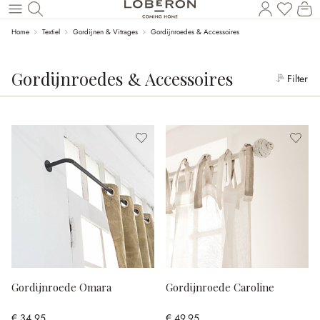
Wi
Naar de hoofdinhoud
Home
Textiel
Gordijnen & Vitrages
Gordijnroedes & Accessoires
Gordijnroedes & Accessoires
Filter
Gordijnroede Omara
Gordijnroede Caroline
€ 34,95
€ 49,95