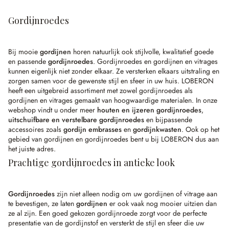
Gordijnroedes
Bij mooie
gordijnen
horen natuurlijk ook stijlvolle, kwalitatief goede
en passende
gordijnroedes
. Gordijnroedes en gordijnen en vitrages
kunnen eigenlijk niet zonder elkaar. Ze versterken elkaars uitstraling en
zorgen samen voor de gewenste stijl en sfeer in uw huis. LOBERON
heeft een uitgebreid assortiment met zowel gordijnroedes als
gordijnen en vitrages gemaakt van hoogwaardige materialen. In onze
webshop vindt u onder meer
houten en ijzeren gordijnroedes
,
uitschuifbare en verstelbare gordijnroedes
en bijpassende
accessoires zoals
gordijn embrasses
en
gordijnkwasten
. Ook op het
gebied van gordijnen en gordijnroedes bent u bij LOBERON dus aan
het juiste adres.
Prachtige gordijnroedes in antieke look
Gordijnroedes
zijn niet alleen nodig om uw gordijnen of vitrage aan
te bevestigen, ze laten
gordijnen
er ook vaak nog mooier uitzien dan
ze al zijn. Een goed gekozen gordijnroede zorgt voor de perfecte
presentatie van de gordijnstof en versterkt de stijl en sfeer die uw