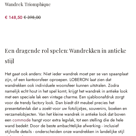
Wandrek Triomphique
€ 148,50
€ 398,00
(62.69% gespart)
Een dragende rol spelen: Wandrekken in antieke
stijl
Het gaat ook anders: Niet ieder wandrek moet per se van spaanplaat
zijn, of een kantoorsfeer oproepen. LOBERON laat zien dat
wandrekken ook individuele woonsfeer kunnen uitstralen. Zodra
namelijk echt hout in het spel komt, krijgt het wandrek in antieke look
met een speciale lak een vintage charme. Een sjabloonafdruk zorgt
voor de trendy factory look. Dan biedt dit meubel precies het
presentatievlak dat u zoekt voor uw fotolijstjes, souvenirs, boeken en
verzamelobjecten. Van het kleine wandrek in antieke look dat boven
een
commode
hangt voor extra legvlak, tot een stelling die de hele
wand bedekt: Door de beste ambachtelijke afwerking - inclusief
stijlvolle details - onderscheiden onze wandrekken in landelijke stijl