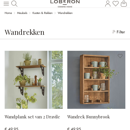
Wi
Naar de hoofdinhoud
Home
Meubels
Kasten & Rekken
Wandrekken
Wandrekken
Filter
Wandplank set van 2 Dravile
Wandrek Sunnybrook
€ 49,95
€ 49,95