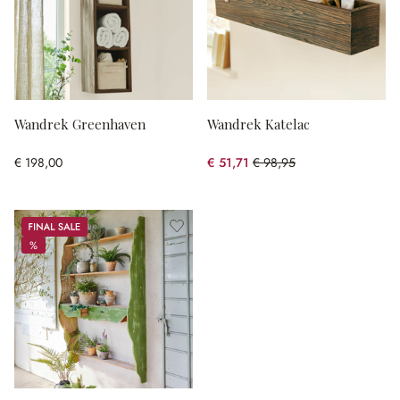
Wandrek Greenhaven
Wandrek Katelac
€ 198,00
€ 51,71
€ 98,95
(47.74% gespart)
Sale
%
%