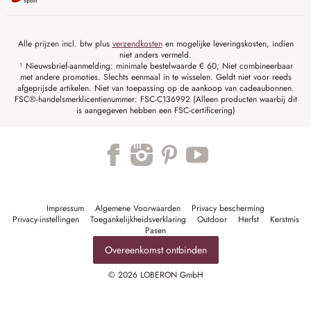
Alle prijzen incl. btw plus
verzendkosten
en mogelijke leveringskosten, indien
niet anders vermeld.
¹ Nieuwsbrief-aanmelding: minimale bestelwaarde € 60; Niet combineerbaar
met andere promoties. Slechts eenmaal in te wisselen. Geldt niet voor reeds
afgeprijsde artikelen. Niet van toepassing op de aankoop van cadeaubonnen.
FSC®-handelsmerklicentienummer: FSC-C136992 (Alleen producten waarbij dit
is aangegeven hebben een FSC-certificering)
Impressum
Algemene Voorwaarden
Privacy bescherming
Privacy-instellingen
Toegankelijkheidsverklaring
Outdoor
Herfst
Kerstmis
Pasen
Overeenkomst ontbinden
© 2026 LOBERON GmbH