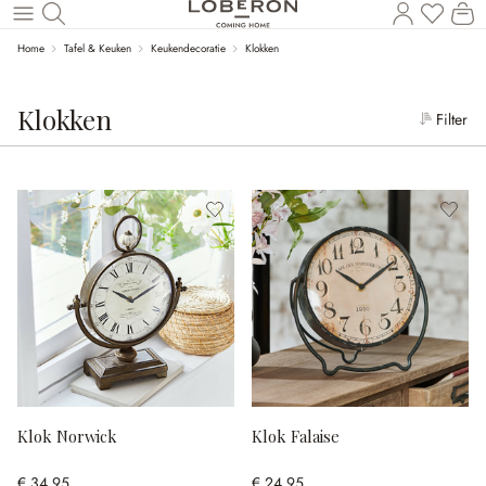
Wi
Naar de hoofdinhoud
Home
Tafel & Keuken
Keukendecoratie
Klokken
Klokken
Filter
Klok Norwick
Klok Falaise
€ 34,95
€ 24,95