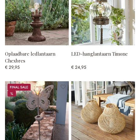
Oplaadbare ledlantaarn
LED-hanglantaarn Timone
Chexbres
€ 29,95
€ 24,95
Sale
%
%