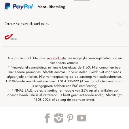
Vooruitbetaling
Vooruitbetaling
Onze verzendpartners
Alle prijzen incl. btw plus
verzendkosten
en mogelijke leveringskosten, indien
niet anders vermeld.
¹ Nieuwsbrief-aanmelding: minimale bestelwaarde € 60; Niet combineerbaar
met andere promoties. Slechts eenmaal in te wisselen. Geldt niet voor reeds
afgeprijsde artikelen. Niet van toepassing op de aankoop van cadeaubonnen.
FSC®-handelsmerklicentienummer: FSC-C136992 (Alleen producten waarbij dit
is aangegeven hebben een FSC-certificering)
* FINAL SALE: de extra korting ter hoogte van 25% op alle artikelen op
loberon.be/nl/Sale is al verrekend. U heeft geen actiecode nodig. Slechts t/m
11-08-2026 of zolang de voorraad strekt.