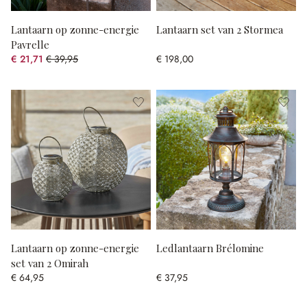
Lantaarn op zonne-energie
Lantaarn set van 2 Stormea
Pavrelle
€ 21,71
€ 39,95
€ 198,00
(45.66% gespart)
Lantaarn op zonne-energie
Ledlantaarn Brélomine
set van 2 Omirah
€ 64,95
€ 37,95