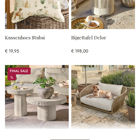
Kussenhoes Stubsi
Bijzettafel Delor
€ 19,95
€ 198,00
Sale
%
%
Salontafel set van 2 Tivoliq
Huisdierenbank voor binnen