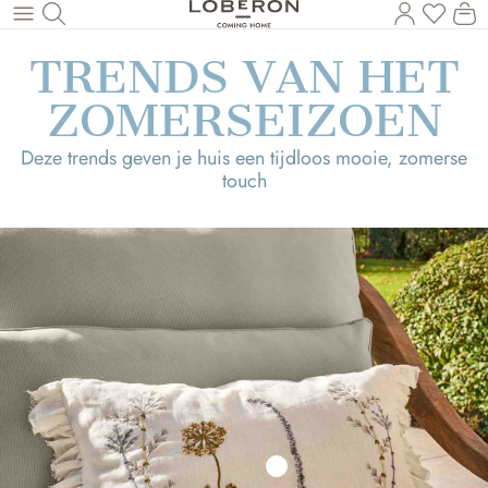
U heef
Wi
Naar de hoofdinhoud
TRENDS VAN HET
ZOMERSEIZOEN
Deze trends geven je huis een tijdloos mooie, zomerse
touch