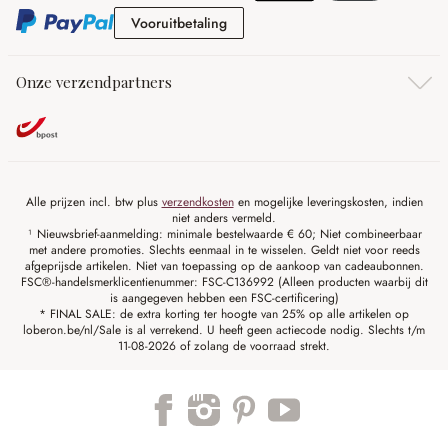
Vooruitbetaling
Vooruitbetaling
Onze verzendpartners
Alle prijzen incl. btw plus
verzendkosten
en mogelijke leveringskosten, indien
niet anders vermeld.
¹ Nieuwsbrief-aanmelding: minimale bestelwaarde € 60; Niet combineerbaar
met andere promoties. Slechts eenmaal in te wisselen. Geldt niet voor reeds
afgeprijsde artikelen. Niet van toepassing op de aankoop van cadeaubonnen.
FSC®-handelsmerklicentienummer: FSC-C136992 (Alleen producten waarbij dit
is aangegeven hebben een FSC-certificering)
* FINAL SALE: de extra korting ter hoogte van 25% op alle artikelen op
loberon.be/nl/Sale is al verrekend. U heeft geen actiecode nodig. Slechts t/m
11-08-2026 of zolang de voorraad strekt.