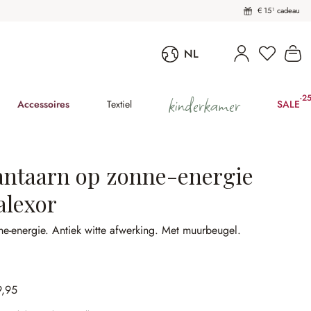
€ 15¹ cadeau
U heeft 
Wi
NL
kinderkamer
-2
(25
Accessoires
Textiel
SALE
antaarn op zonne-energie
alexor
ne-energie.
Antiek witte afwerking.
Met muurbeugel.
9,95