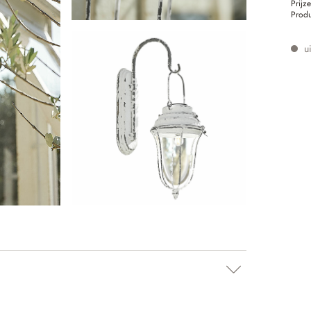
Prijz
Prod
ui