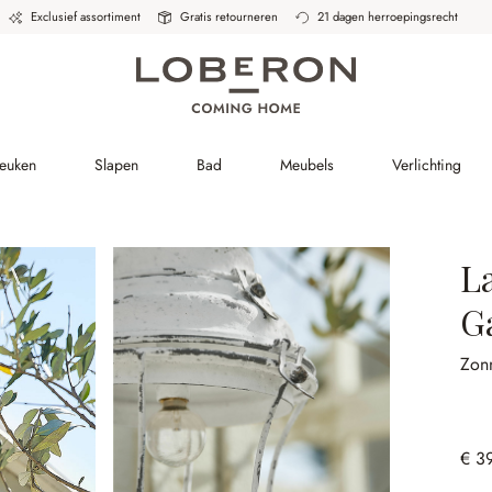
Exclusief assortiment
Gratis retourneren
21 dagen herroepingsrecht
Keuken
Slapen
Bad
Meubels
Verlichting
L
G
Zon
€ 3