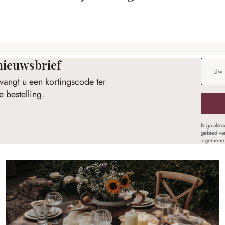
nieuwsbrief
E-maila
vangt u een kortingscode ter
 bestelling.
Ik ga akk
gebied va
algemene 