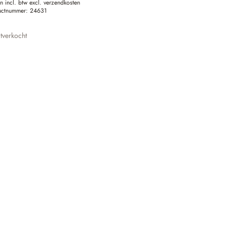
en incl. btw excl. verzendkosten
uctnummer:
24631
tverkocht