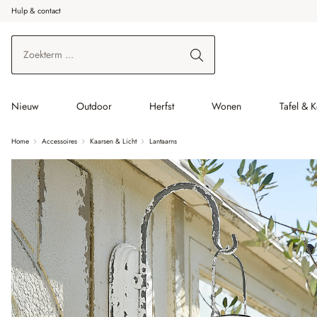
Hulp & contact
r de hoofdinhoud
Ga naar zoeken
Ga naar de hoofdnavigatie
Nieuw
Outdoor
Herfst
Wonen
Tafel & 
Home
Accessoires
Kaarsen & Licht
Lantaarns