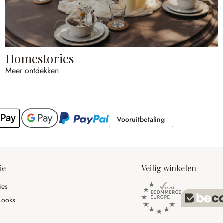
Homestories
Meer ontdekken
Vooruitbetaling
Vooruitbetaling
ie
Veilig winkelen
ies
Looks