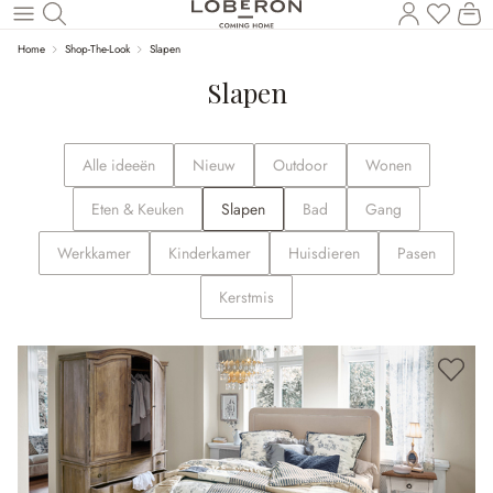
U heef
Wi
Naar de hoofdinhoud
Home
Shop-The-Look
Slapen
Slapen
Alle ideeën
Nieuw
Outdoor
Wonen
Eten & Keuken
Slapen
Bad
Gang
Werkkamer
Kinderkamer
Huisdieren
Pasen
Kerstmis