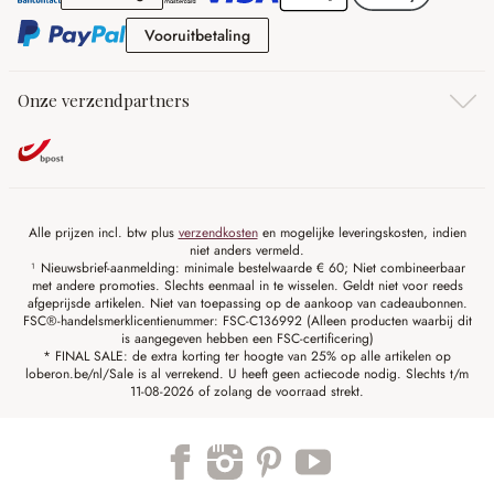
Vooruitbetaling
Vooruitbetaling
Onze verzendpartners
Alle prijzen incl. btw plus
verzendkosten
en mogelijke leveringskosten, indien
niet anders vermeld.
¹ Nieuwsbrief-aanmelding: minimale bestelwaarde € 60; Niet combineerbaar
met andere promoties. Slechts eenmaal in te wisselen. Geldt niet voor reeds
afgeprijsde artikelen. Niet van toepassing op de aankoop van cadeaubonnen.
FSC®-handelsmerklicentienummer: FSC-C136992 (Alleen producten waarbij dit
is aangegeven hebben een FSC-certificering)
* FINAL SALE: de extra korting ter hoogte van 25% op alle artikelen op
loberon.be/nl/Sale is al verrekend. U heeft geen actiecode nodig. Slechts t/m
11-08-2026 of zolang de voorraad strekt.