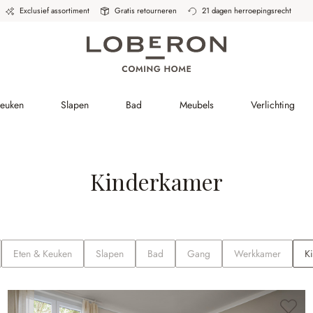
Exclusief assortiment
Gratis retourneren
21 dagen herroepingsrecht
Keuken
Slapen
Bad
Meubels
Verlichting
Kinderkamer
Eten & Keuken
Slapen
Bad
Gang
Werkkamer
K