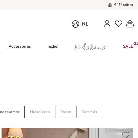
€ 15¹ cadeau
U heeft 
Wi
NL
kinderkamer
-2
(25
Accessoires
Textiel
SALE
inderkamer
Huisdieren
Pasen
Kerstmis