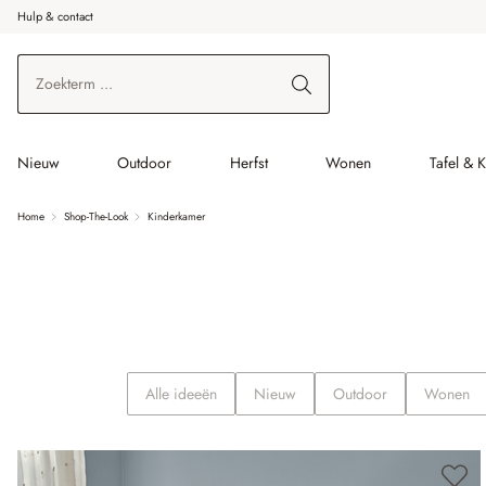
Hulp & contact
r de hoofdinhoud
Ga naar zoeken
Ga naar de hoofdnavigatie
Nieuw
Outdoor
Herfst
Wonen
Tafel & 
Home
Shop-The-Look
Kinderkamer
Alle ideeën
Nieuw
Outdoor
Wonen