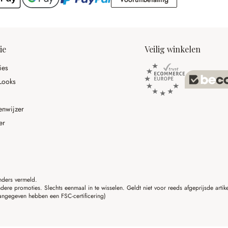
ie
Veilig winkelen
ies
Looks
enwijzer
er
anders vermeld.
ere promoties. Slechts eenmaal in te wisselen. Geldt niet voor reeds afgeprijsde art
angegeven hebben een FSC-certificering)