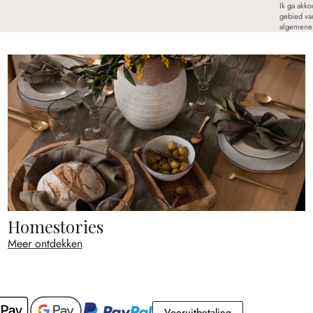
Ik ga akk
gebied va
algemene 
Homestories
Meer ontdekken
Vooruitbetaling
Vooruitbetaling