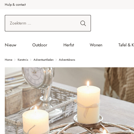
Hulp & contact
r de hoofdinhoud
Ga naar zoeken
Ga naar de hoofdnavigatie
Nieuw
Outdoor
Herfst
Wonen
Tafel & 
Home
Kerstmis
Adventsartikelen
Adventskrans