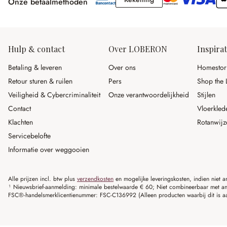
Onze betaalmethoden
Hulp & contact
Over LOBERON
Inspirat
Betaling & leveren
Over ons
Homestor
Retour sturen & ruilen
Pers
Shop the 
Veiligheid & Cybercriminaliteit
Onze verantwoordelijkheid
Stijlen
Contact
Vloerkled
Klachten
Rotanwijz
Servicebelofte
Informatie over weggooien
Alle prijzen incl. btw plus
verzendkosten
en mogelijke leveringskosten, indien niet 
¹ Nieuwsbrief-aanmelding: minimale bestelwaarde € 60; Niet combineerbaar met and
FSC®-handelsmerklicentienummer: FSC-C136992 (Alleen producten waarbij dit is a