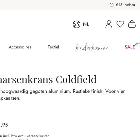
€ 15¹ cadeau
Wi
NL
kinderkamer
-2
(25
Accessoires
Textiel
SALE
aarsenkrans Coldfield
 hoogwaardig gegoten aluminium.
Rustieke finish.
Voor vier
mpkaarsen.
8,95
en incl. btw excl. verzendkosten