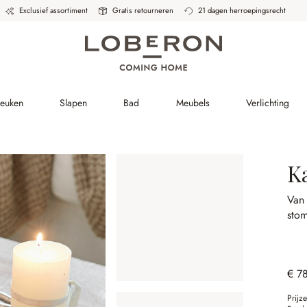
Exclusief assortiment
Gratis retourneren
21 dagen herroepingsrecht
Keuken
Slapen
Bad
Meubels
Verlichting
K
Van
sto
€ 7
Prijz