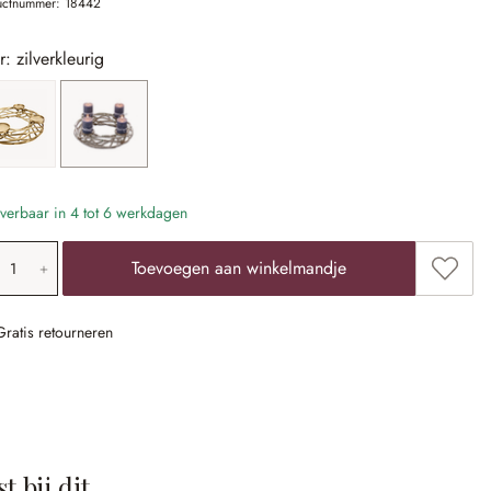
uctnummer:
18442
r: zilverkleurig
goudkleurig
zilverkleurig
verbaar in 4 tot 6 werkdagen
oducthoeveelheid: voer de gewenste waarde 
Toevoe
Toevoegen aan winkelmandje
Gratis retourneren
t bij dit