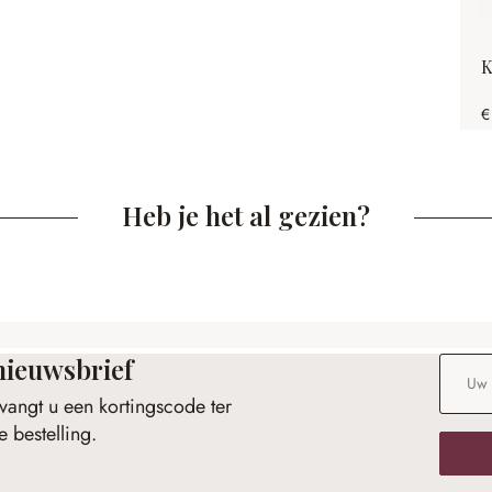
K
€
Heb je het al gezien?
nieuwsbrief
E-maila
vangt u een kortingscode ter
 bestelling.