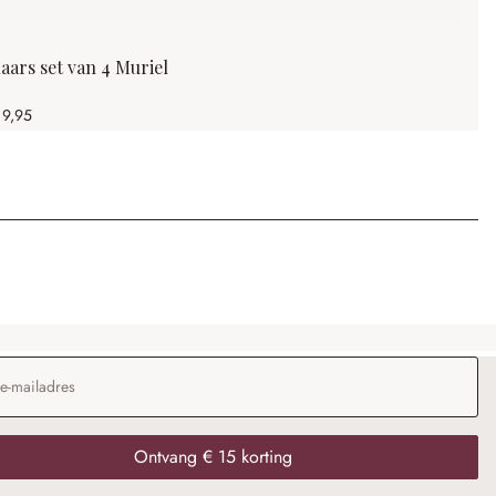
aars set van 4 Muriel
 9,95
dres
*
Ontvang € 15 korting