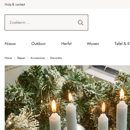
Hulp & contact
r de hoofdinhoud
Ga naar zoeken
Ga naar de hoofdnavigatie
Nieuw
Outdoor
Herfst
Wonen
Tafel & 
Home
Slapen
Accessoires
Decoratie