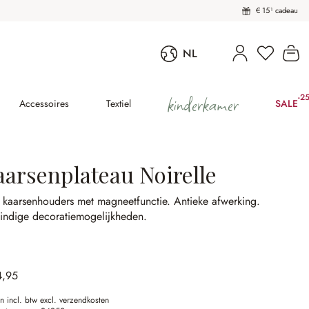
€ 15¹ cadeau
U heeft 
Wi
NL
kinderkamer
-2
(25
Accessoires
Textiel
SALE
aarsenplateau Noirelle
r kaarsenhouders met magneetfunctie.
Antieke afwerking.
indige decoratiemogelijkheden.
4,95
en incl. btw excl. verzendkosten