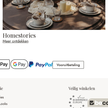
Homestories
Meer ontdekken
Vooruitbetaling
Vooruitbetaling
ie
Veilig winkelen
ies
Looks