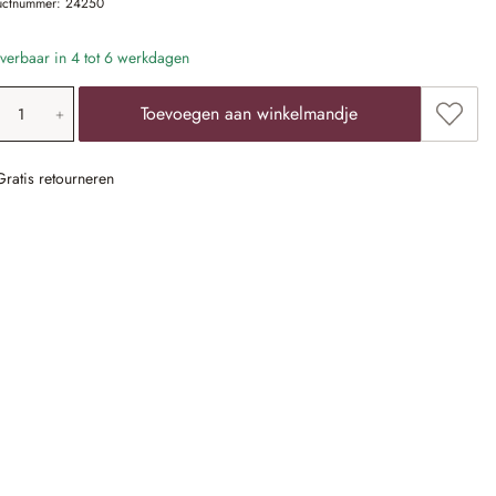
uctnummer:
24250
verbaar in 4 tot 6 werkdagen
oducthoeveelheid: voer de gewenste waarde 
Toevoe
Toevoegen aan winkelmandje
Gratis retourneren