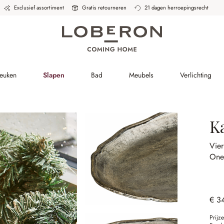
Exclusief assortiment
Gratis retourneren
21 dagen herroepingsrecht
Keuken
Slapen
Bad
Meubels
Verlichting
K
Vie
One
€ 3
Prijz