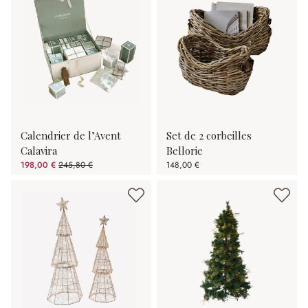
Calendrier de l’Avent
Set de 2 corbeilles
Calavira
Bellorie
198,00 €
245,80 €
148,00 €
(19.45%spared)