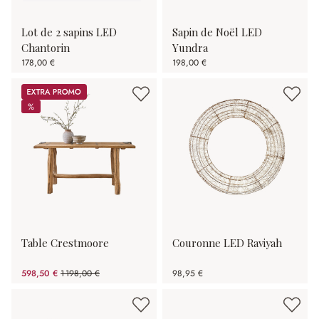
Lot de 2 sapins LED
Sapin de Noël LED
Chantorin
Yundra
178,00 €
198,00 €
Promos
%
%
Table Crestmoore
Couronne LED Raviyah
598,50 €
1 198,00 €
98,95 €
(50.04%spared)