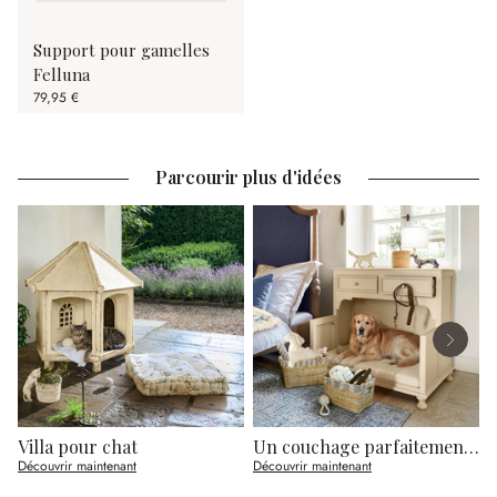
Support pour gamelles
Felluna
79,95 €
Parcourir plus d'idées
Villa pour chat
Un couchage parfaitement intégré
Découvrir maintenant
Découvrir maintenant
D