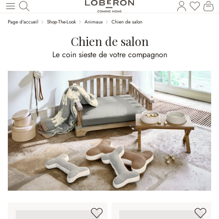
Vous a
Le
Revenir au contenu principal
Page d'accueil
Shop-The-Look
Animaux
Chien de salon
Chien de salon
Le coin sieste de votre compagnon