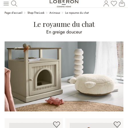
Vous a
Le
Revenir au contenu principal
Page d'accueil
Shop-The-Look
Animaux
Le royaume du chat
Le royaume du chat
En greige douceur