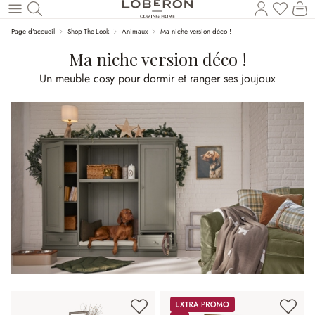
Vous a
Le
Revenir au contenu principal
Page d'accueil
Shop-The-Look
Animaux
Ma niche version déco !
Ma niche version déco !
Un meuble cosy pour dormir et ranger ses joujoux
Promos