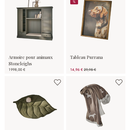
%
%
Armoire pour animaux
Tableau Purrana
Stoneleighs
1 998,00 €
14,96 €
29,95 €
(50.05%spared)