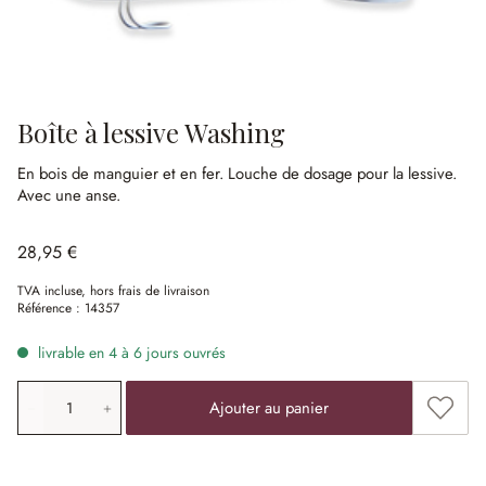
Boîte à lessive Washing
En bois de manguier et en fer.
Louche de dosage pour la lessive.
Avec une anse.
28,95 €
TVA incluse, hors frais de livraison
Référence :
14357
livrable en 4 à 6 jours ouvrés
Quantité de produit: saisissez la valeur souhaitée ou uti
Ajouter
Ajouter au panier