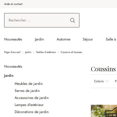
Aide et contact
enir au contenu principal
Aller à la recherche
Aller à la navigation principale
Nouveautés
Jardin
Automne
Séjour
Salle 
Page d'accueil
Jardin
Textiles d’extérieur
Coussins et housses
Nouveautés
Coussins 
Jardin
Coloris
P
Meubles de jardin
Serres de jardin
Accessoires de jardin
Lampes d'extérieur
Décorations de jardin