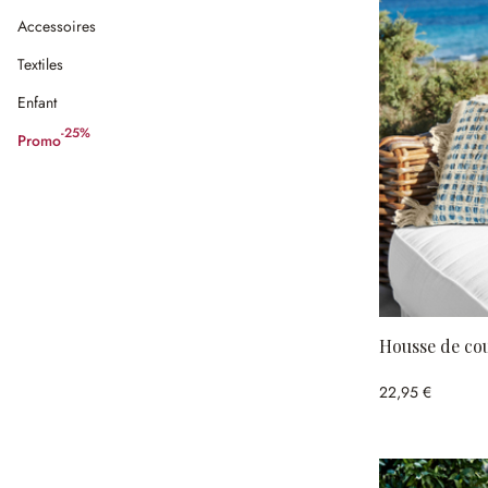
Accessoires
Textiles
Enfant
-25%
Promo
(25%spared)
Housse de co
22,95 €