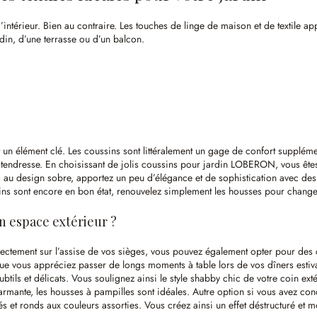
intérieur. Bien au contraire. Les touches de linge de maison et de textile appo
rdin, d’une terrasse ou d’un balcon.
st un élément clé. Les coussins sont littéralement un gage de confort suppléme
tendresse. En choisissant de jolis coussins pour jardin LOBERON, vous êtes 
s au design sobre, apportez un peu d’élégance et de sophistication avec des
ussins sont encore en bon état, renouvelez simplement les housses pour chan
n espace extérieur ?
rectement sur l’assise de vos sièges, vous pouvez également opter pour des co
ue vous appréciez passer de longs moments à table lors de vos dîners estiva
ils et délicats. Vous soulignez ainsi le style shabby chic de votre coin exté
harmante, les housses à pampilles sont idéales. Autre option si vous avez co
s et ronds aux couleurs assorties. Vous créez ainsi un effet déstructuré et