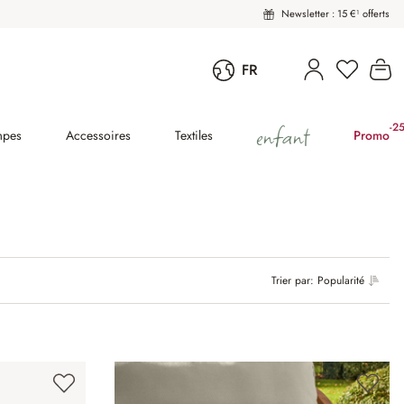
Newsletter : 15 €¹ offerts
Le
FR
enfant
-2
(2
mpes
Accessoires
Textiles
Promo
Trier par:
Popularité