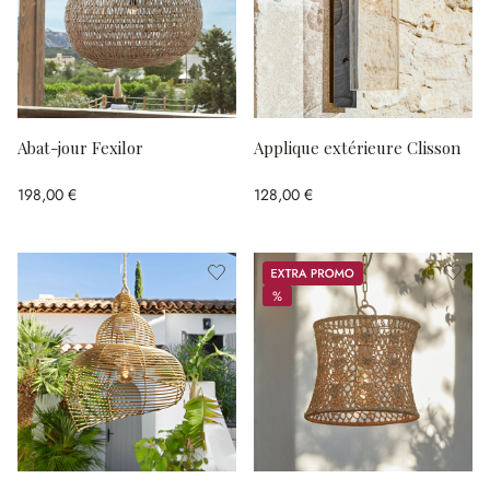
Abat-jour Fexilor
Applique extérieure Clisson
198,00 €
128,00 €
Promos
%
%