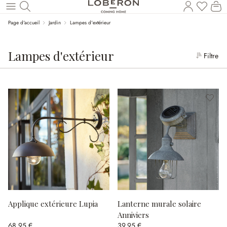
Le
Revenir au contenu principal
Page d'accueil
Jardin
Lampes d'extérieur
Lampes d'extérieur
Filtre
Applique extérieure Lupia
Lanterne murale solaire
Anniviers
68,95 €
39,95 €