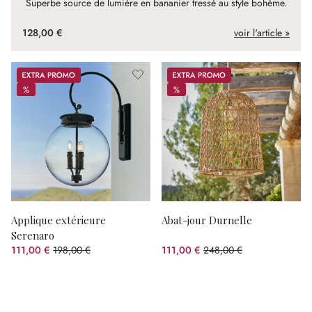
Superbe source de lumière en bananier tressé au style bohème.
128,00 €
voir l'article »
Promos
Promos
%
%
%
%
Applique extérieure
Abat-jour Durnelle
Serenaro
111,00 €
198,00 €
111,00 €
248,00 €
(43.94%spared)
(55.24%spared)