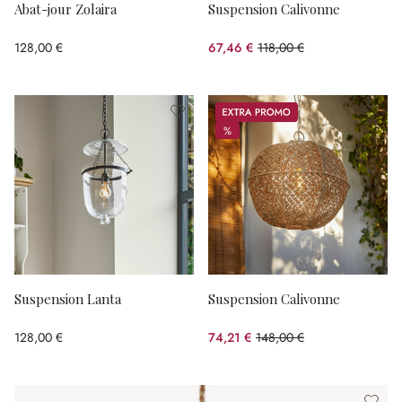
Abat-jour Zolaira
Suspension Calivonne
128,00 €
67,46 €
118,00 €
(42.83%spared)
Promos
%
%
Suspension Lanta
Suspension Calivonne
128,00 €
74,21 €
148,00 €
(49.86%spared)