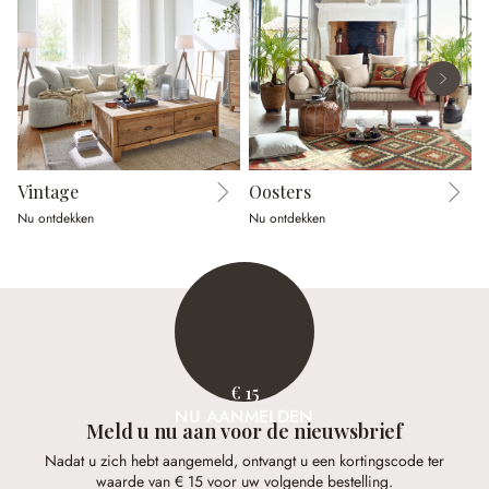
Vintage
Oosters
Nu ontdekken
Nu ontdekken
N
€ 15
NU AANMELDEN
Meld u nu aan voor de nieuwsbrief
Nadat u zich hebt aangemeld, ontvangt u een kortingscode ter
waarde van € 15 voor uw volgende bestelling.