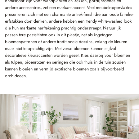
onmisbaar zijn voor wandplanken en -rekken, gordijnroedes en
andere accessoires, zet een markant accent. Veel meubeloppervlaktes
presenteren zich met een charmante antiek-finish die aan oude familie-
erfstukken doet denken, andere hebben een trendy white-washed look
die hun markante nerftekening prachtig onderstreept. Natuurlijk
passen tere pasteltinten ook in dit plaatje, net als ingetogen
bloemenpatronen of andere traditionele dessins, zolang de kleuren
maar niet te opzichtig zijn. Met verse bloemen kunnen stijlvol
decoratieve kleuraccenten worden gezet. Kies daarbij voor bloemen
als tulpen, pioenrozen en seringen die ook thuis in de tuin zouden
kunnen bloeien en vermijd exotische bloemen zoals bijvoorbeeld
orchideeën.