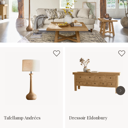
Productgalerij overslaan
Tafellamp Andrées
Dressoir Eldonbury