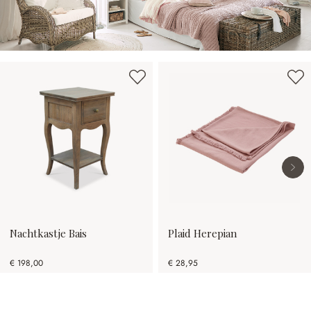
Productgalerij overslaan
Nachtkastje Bais
Plaid Herepian
€ 198,00
€ 28,95