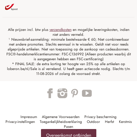
Alle prijzen incl. btw plus
verzendkosten
en mogelijke leveringskosten, indien
niet anders vermeld.
¹ Nieuwsbrief-aanmelding: minimale bestelwaarde € 60; Niet combineerbaar
met andere promoties. Slechts eenmaal in te wisselen. Geldt niet voor reeds
afgeprijsde artikelen. Niet van toepassing op de aankoop van cadeaubonnen.
FSC®-handelsmerklicentienummer: FSC-C136992 (Alleen producten waarbij dit
is aangegeven hebben een FSC-certificering)
* FINAL SALE: de extra korting ter hoogte van 25% op alle artikelen op
loberon.be/nl/Sale is al verrekend. U heeft geen actiecode nodig. Slechts t/m
11-08-2026 of zolang de voorraad strekt.
Impressum
Algemene Voorwaarden
Privacy bescherming
Privacy-instellingen
Toegankelijkheidsverklaring
Outdoor
Herfst
Kerstmis
Pasen
Overeenkomst ontbinden