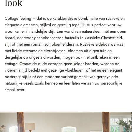
look
Cottage feeling – dat is de karakteristieke combinatie van rustieke en
elegante elementen, stijlvol en gezellig tegelijk, dus perfect voor uw
woonkamer in landelijke stijl. Een wand van natuursteen met een open
haard, daarvoor gecapitonneerde fauteuils in klassieke Chesterfield-
stijl of met een romantisch bloemendessin. Rustieke sideboards waar
met liefde verzamelde sierobjecten, bloemen uit eigen tuin en
dergelijke op uitgestald worden, mogen ook niet ontbreken in een
cottage. Omdat de oude cottages geen kelder hadden, worden de
vloeren altijd bedekt met gezellige vloekleden; of het nu een elegant
oosters tapijt is of een moderne variant gemaakt van gerecyclede,
natuurlijke vezels zoals hennep en leer laten we aan uw persoonlijke
smaak over.