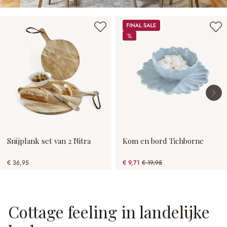
Productgalerij overslaan
Sale
%
%
Snijplank set van 2 Nitra
Kom en bord Tichborne
€ 36,95
€ 9,71
€ 19,95
(51.33% gespart)
Cottage feeling in landelijke