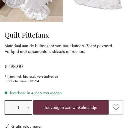
Quilt Pittefaux
Materiaal aan de buitenkant van puur katoen.
Zacht gevoerd.
Verfijnd met ornamenten, stiksels en ruches.
€ 198,00
Prijzen incl. btw excl. verzendkosten
Productnummer:
13524
leverbaar in 4 tot 6 werkdagen
Producthoeveelheid: voer de gewenste waarde in of gebr
Toevoe
Toevoegen aan winkelmandje
Gratis retourneren