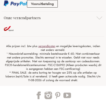
Vooruitbetaling
Vooruitbetaling
Onze verzendpartners
Alle prijzen incl. btw plus
verzendkosten
en mogelijke leveringskosten, indien
niet anders vermeld.
¹ Nieuwsbrief-aanmelding: minimale bestelwaarde € 60; Niet combineerbaar
met andere promoties. Slechts eenmaal in te wisselen. Geldt niet voor reeds
afgeprijsde artikelen. Niet van toepassing op de aankoop van cadeaubonnen.
FSC®-handelsmerklicentienummer: FSC-C136992 (Alleen producten waarbij dit
is aangegeven hebben een FSC-certificering)
* FINAL SALE: de extra korting ter hoogte van 25% op alle artikelen op
loberon.be/nl/Sale is al verrekend. U heeft geen actiecode nodig. Slechts t/m
11-08-2026 of zolang de voorraad strekt.