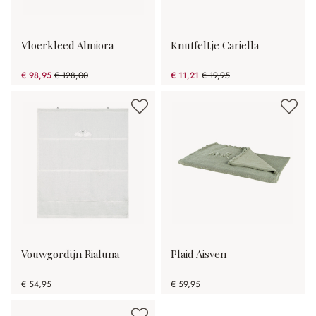
Vloerkleed Almiora
Knuffeltje Cariella
€ 98,95
€ 128,00
€ 11,21
€ 19,95
(22.7% gespart)
(43.81% gespart)
Vouwgordijn Rialuna
Plaid Aisven
€ 54,95
€ 59,95