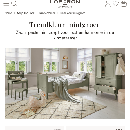
U heef
Wi
Naar de hoofdinhoud
Home
Shop-The-Look
Kinderkamer
Trendkleur mintgroen
Trendkleur mintgroen
Zacht pastelmint zorgt voor rust en harmonie in de
kinderkamer