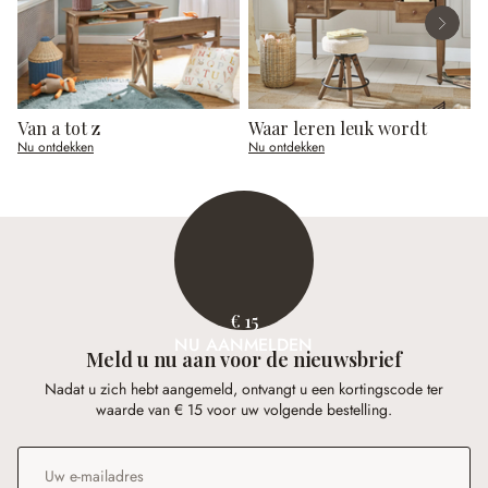
Van a tot z
Waar leren leuk wordt
O
Nu ontdekken
Nu ontdekken
N
€ 15
NU AANMELDEN
Meld u nu aan voor de nieuwsbrief
Nadat u zich hebt aangemeld, ontvangt u een kortingscode ter
waarde van € 15 voor uw volgende bestelling.
E-mailadres
*