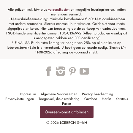
Alle prijzen incl. btw plus
verzendkosten
en mogelijke leveringskosten, indien
niet anders vermeld.
¹ Nieuwsbrief-aanmelding: minimale bestelwaarde € 60; Niet combineerbaar
met andere promoties. Slechts eenmaal in te wisselen. Geldt niet voor reeds
afgeprijsde artikelen. Niet van toepassing op de aankoop van cadeaubonnen.
FSC®-handelsmerklicentienummer: FSC-C136992 (Alleen producten waarbij dit
is aangegeven hebben een FSC-certificering)
* FINAL SALE: de extra korting ter hoogte van 25% op alle artikelen op
loberon.be/nl/Sale is al verrekend. U heeft geen actiecode nodig. Slechts t/m
11-08-2026 of zolang de voorraad strekt.
Impressum
Algemene Voorwaarden
Privacy bescherming
Privacy-instellingen
Toegankelijkheidsverklaring
Outdoor
Herfst
Kerstmis
Pasen
Overeenkomst ontbinden
© 2026 LOBERON GmbH