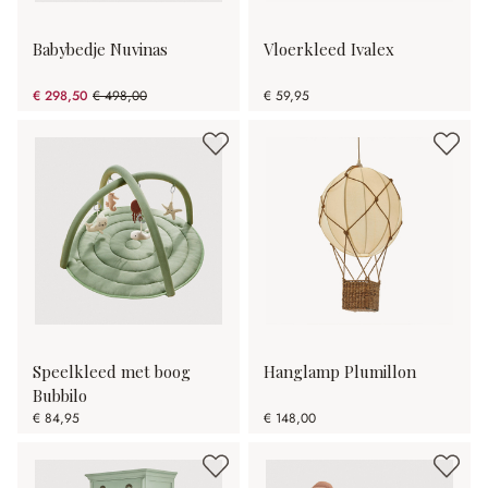
Babybedje Nuvinas
Vloerkleed Ivalex
€ 298,50
€ 498,00
€ 59,95
(40.06% gespart)
Speelkleed met boog
Hanglamp Plumillon
Bubbilo
€ 84,95
€ 148,00