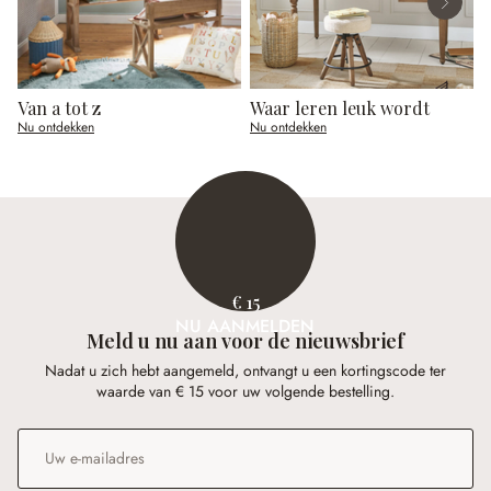
Van a tot z
Waar leren leuk wordt
O
Nu ontdekken
Nu ontdekken
N
€ 15
NU AANMELDEN
Meld u nu aan voor de nieuwsbrief
Nadat u zich hebt aangemeld, ontvangt u een kortingscode ter
waarde van € 15 voor uw volgende bestelling.
E-mailadres
*