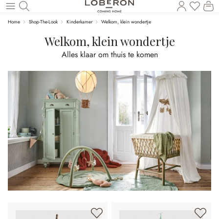
U heef
Wi
Naar de hoofdinhoud
Home
Shop-The-Look
Kinderkamer
Welkom, klein wondertje
Welkom, klein wondertje
Alles klaar om thuis te komen