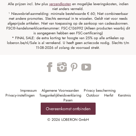
Alle prijzen incl. btw plus
verzendkosten
en mogelijke leveringskosten, indien
niet anders vermeld.
¹ Nieuwsbrief-aanmelding: minimale bestelwaarde € 60; Niet combineerbaar
met andere promoties. Slechts eenmaal in te wisselen. Geldt niet voor reeds
afgeprijsde artikelen. Niet van toepassing op de aankoop van cadeaubonnen.
FSC®-handelsmerklicentienummer: FSC-C136992 (Alleen producten waarbij dit
is aangegeven hebben een FSC-certificering)
* FINAL SALE: de extra korting ter hoogte van 25% op alle artikelen op
loberon.be/nl/Sale is al verrekend. U heeft geen actiecode nodig. Slechts t/m
11-08-2026 of zolang de voorraad strekt.
Impressum
Algemene Voorwaarden
Privacy bescherming
Privacy-instellingen
Toegankelijkheidsverklaring
Outdoor
Herfst
Kerstmis
Pasen
Overeenkomst ontbinden
© 2026 LOBERON GmbH