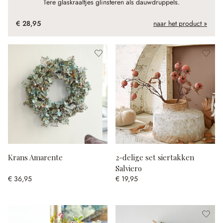
Tere glaskraaltjes glinsteren als dauwdruppels.
€ 28,95
naar het product »
Krans Amarente
2-delige set siertakken
Salviero
€ 36,95
€ 19,95