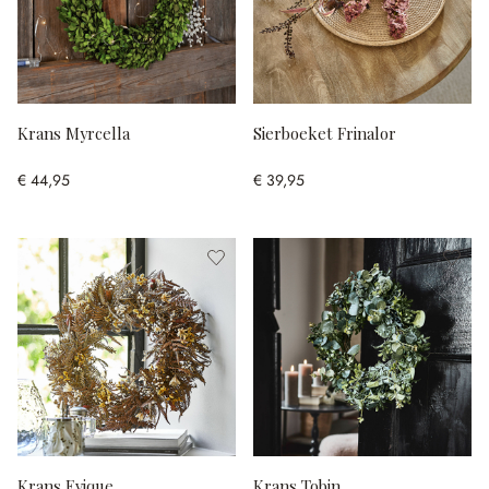
Krans Myrcella
Sierboeket Frinalor
€ 44,95
€ 39,95
Krans Evique
Krans Tobin