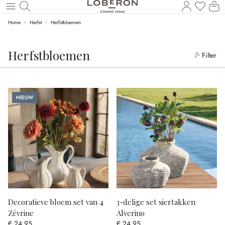
Wi
Naar de hoofdinhoud
Home
Herfst
Herfstbloemen
Herfstbloemen
Filter
Nieuw
Decoratieve bloem set van 4
3-delige set siertakken
Zévrine
Alverino
€ 24,95
€ 24,95